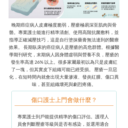
晚期癌症病人皮膚極度脆弱，壓瘡極易深至肌肉與骨
骼。專業護士能進行精準清創、使用高階抗菌敷料，並
指導正確減壓技巧，這是自行塗抹藥膏無法達到的醫療
效果。 長期臥床的癌症病人是壓瘡的高危群體。根據醫
學期刊研究，末期病人因身體虛弱與營養不良，壓瘡的
發生率高達 26% 以上。很多家屬最初以為只是皮膚紅
了一塊，但其實皮下組織可能已經受損。 壓瘡一旦惡
化，在短時間內就會出現大量滲液、發炎紅腫、傷口異
味，甚至組織壞死與劇烈疼痛。
傷口護士上門會做什麼？
專業護士到戶能提供精準的傷口評估。護理人
員會判斷壓瘡等級與是否有感染，並選用適合