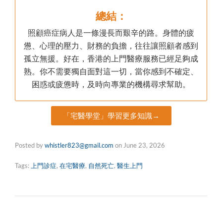
總結：
照顧癌症病人是一條漫長而艱辛的路。身體的疲
憊、心理的壓力、財務的負擔，往往讓照顧者感到
孤立無援。好在，香港的上門醫療服務已經足夠成
熟。你不需要獨自面對這一切，當你感到不確定、
困惑或疲憊時，及時向專業的機構尋求幫助。
「宅醫學堂」學習更多知識→
Posted by
whistler823@gmail.com
on
June 23, 2026
Tags:
上門診症
,
在宅醫療
,
自然死亡
,
醫生上門