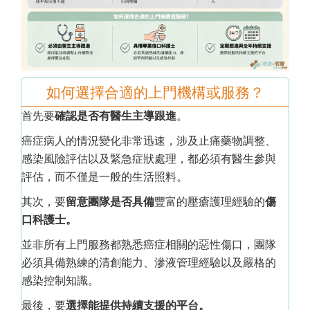
如何選擇合適的上門機構或服務？
首先要
確認是否有醫生主導跟進
。
癌症病人的情況變化非常迅速，涉及止痛藥物調整、
感染風險評估以及緊急症狀處理，都必須有醫生參與
評估，而不僅是一般的生活照料。
其次，要
留意團隊是否具備
豐富的壓瘡護理經驗的
傷
口科護士。
並非所有上門服務都熟悉癌症相關的惡性傷口，團隊
必須具備熟練的清創能力、滲液管理經驗以及嚴格的
感染控制知識。
最後，要
選擇能提供持續支援的平台。