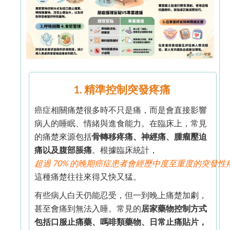
1. 精準控制突發疼痛
癌症相關痛楚很多時不只是痛，而是會直接影響
病人的睡眠、情緒與進食能力。在臨床上，常見
的痛楚來源包括
骨轉移疼痛、神經痛、腫瘤壓迫
痛以及腹部脹痛
。根據臨床統計，
超過 70% 的晚期癌症患者會經歷中度至重度的突發性
這種痛楚往往來得又快又猛。
有些病人白天仍能忍受，但一到晚上痛楚加劇，
甚至會痛到無法入睡。常見的
居家藥物控制方式
包括口服止痛藥、嗎啡類藥物、日常止痛貼片，