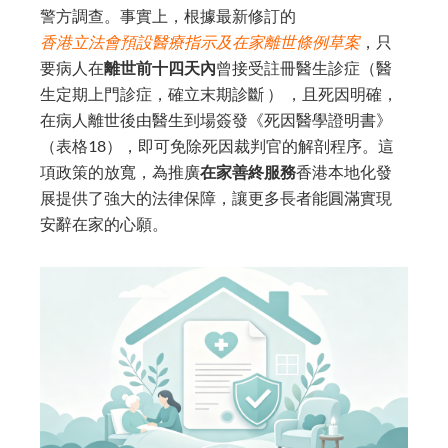
警方調查。事實上，
根據最新修訂的
香港立法會預設醫療指示及在家離世條例草案
，
只
要病人在
離世前十四天內
曾接受註冊醫生診症（醫
生定期上門診症，確立末期診斷 ） ，且死因明確，
在病人離世後由醫生到場簽發《死因醫學證明書》
（表格18），即可免除死因裁判官的解剖程序。這
項政策的放寬，為推廣
在家善終服務
香港本地化發
展提供了強大的法律保障，讓更多長者能圓滿實現
安辭在家的心願。