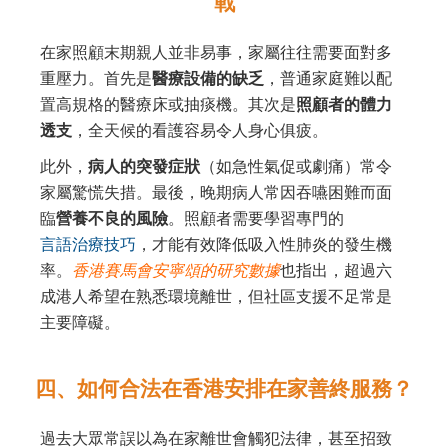
戰
在家照顧末期親人並非易事，家屬往往需要面對多
重壓力。首先是
醫療設備的缺乏
，普通家庭難以配
置高規格的醫療床或抽痰機。其次是
照顧者的體力
透支
，全天候的看護容易令人身心俱疲。
此外，
病人的突發症狀
（如急性氣促或劇痛）常令
家屬驚慌失措。最後，晚期病人常因吞嚥困難而面
臨
營養不良的風險
。照顧者需要學習專門的
言語治療技巧
，才能有效降低吸入性肺炎的發生機
率。
香港賽馬會安寧頌的研究數據
也指出，超過六
成港人希望在熟悉環境離世，但社區支援不足常是
主要障礙。
四、如何合法在香港安排在家善終服務？
過去大眾常誤以為在家離世會觸犯法律，甚至招致