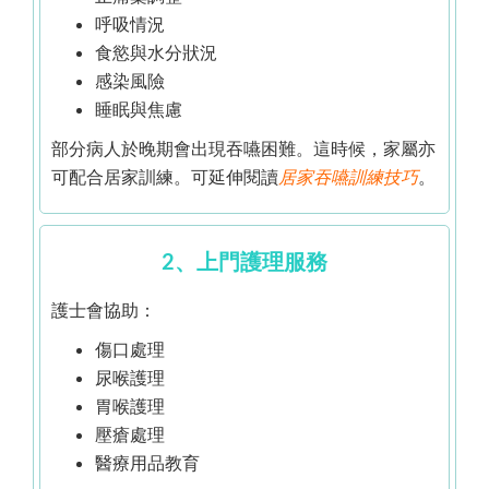
呼吸情況
食慾與水分狀況
感染風險
睡眠與焦慮
部分病人於晚期會出現吞嚥困難。這時候，家屬亦
可配合居家訓練。可延伸閱讀
居家吞嚥訓練技巧
。
2、上門護理服務
護士會協助：
傷口處理
尿喉護理
胃喉護理
壓瘡處理
醫療用品教育