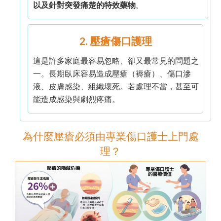
以及針對突發痛楚的特效藥物
。
2. 壓瘡傷口護理
這是許多家庭最容易忽略、卻又最常見的問題之
一。長期臥床容易造成壓瘡（褥瘡）、傷口滲
液、皮膚感染、組織壞死。若處理不當，甚至可
能造成感染與劇烈疼痛。
為什麼壓瘡必須由專業傷口護士上門處
理？