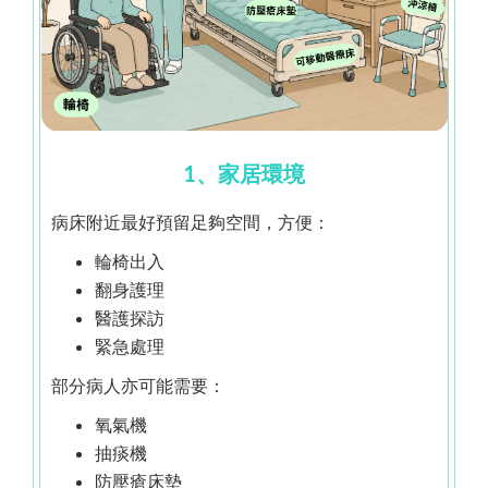
1、家居環境
病床附近最好預留足夠空間，方便：
輪椅出入
翻身護理
醫護探訪
緊急處理
部分病人亦可能需要：
氧氣機
抽痰機
防壓瘡床墊