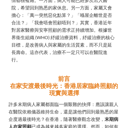
情都很複雜。一方面，病人可能已經多次出入醫
院，希望回到熟悉的家休息。另一方面，家屬又會
擔心：「萬一突然惡化點算？」「喺屋企離世是否
合法？」「我會唔會照顧唔到？」其實，香港近年
對居家醫療與安寧照顧的需求正持續增加。根據世
界衞生組織 (WHO) 紓緩治療資料，紓緩治療的核心
目標，是改善病人與家屬的生活質素，而不只是延
長壽命。這亦代表，治療不一定只可以在醫院進
行。
前言
在家安渡最後時光：香港居家臨終照顧的
現實與選擇
許多末期病人家屬都面臨一個艱難的抉擇：應該讓親人
在醫院依賴儀器維持生命，還是讓他們回到最熟悉的屋
企度過最後時光？在香港，隨著醫療觀念改變，
末期病
人在家照顧
已成為越來越多家庭的選擇。然而，如何有