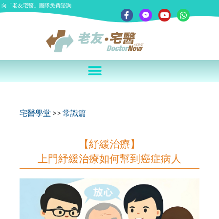
向「老友宅醫」團隊免費諮詢
宅醫學堂
>>
常識篇
【紓緩治療】
上門紓緩治療如何幫到癌症病人