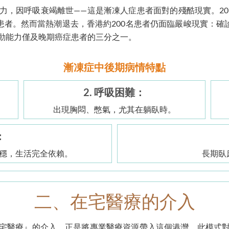
力，因呼吸衰竭離世——這是漸凍人症患者面對的殘酷現實。20
患者。然而當熱潮退去，香港約200名患者仍面臨嚴峻現實：確
動能力僅及晚期癌症患者的三分之一。
漸凍症中後期病情特點
2. 呼吸困難：
出現胸悶、憋氣，尤其在躺臥時。
：
穩，生活完全依賴。
長期臥
二、在宅醫療的介入
宅醫療』的介入，正是將專業醫療資源帶入這個港灣，此模式