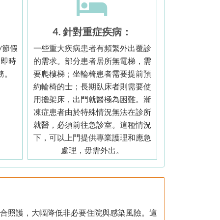
4. 針對重症疾病：
/節假
一些重大疾病患者有頻繁外出覆診
過即時
的需求。部分患者居所無電梯，需
務。
要爬樓梯；坐輪椅患者需要提前預
約輪椅的士；長期臥床者則需要使
用擔架床，出門就醫極為困難。漸
凍症患者由於特殊情況無法在診所
就醫，必須前往急診室。這種情況
下，可以上門提供專業護理和應急
處理，毋需外出。
合照護，大幅降低非必要住院與感染風險。這