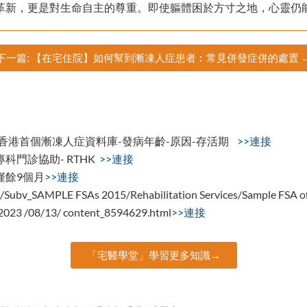
革新，更是對生命自主的尊重。即使軀體困於方寸之地，心靈仍
下一篇: 【在宅住院】如何幫到漸凍人症患者︰常見併發症併的處置 
cles/ body/香港首個漸凍人症資料庫-發病年齡-原因-存活期
>>連接
門診協助- RTHK
>>連接
僅餘9個月
>>連接
tc/Subv_SAMPLE FSAs 2015/Rehabilitation Services/Sample FSA 
2023 /08/13/ content_8594629.html
>>連接
「宅醫學堂」學習更多知識→