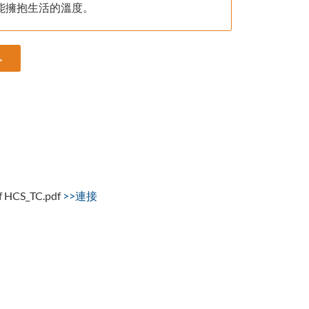
能擁抱生活的溫度。
→
of HCS_TC.pdf
>>連接