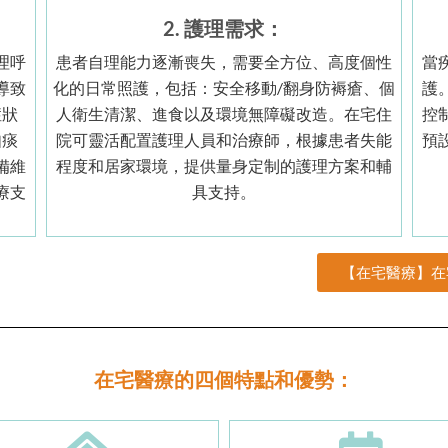
2. 護理需求：
理呼
患者自理能力逐漸喪失，需要全方位、高度個性
當
導致
化的日常照護，包括：安全移動/翻身防褥瘡、個
護
症狀
人衛生清潔、進食以及環境無障礙改造。在宅住
控
如痰
院可靈活配置護理人員和治療師，根據患者失能
預
備維
程度和居家環境，提供量身定制的護理方案和輔
療支
具支持。
【在宅醫療】在
在宅醫療的四個特點和優勢：