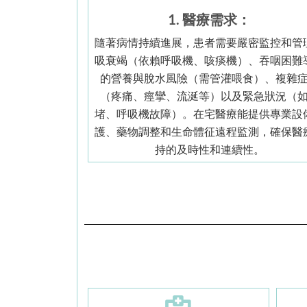
1. 醫療需求：
隨著病情持續進展，患者需要嚴密監控和管
吸衰竭（依賴呼吸機、咳痰機）、吞咽困難
的營養與脫水風險（需管灌喂食）、複雜
（疼痛、痙攣、流涎等）以及緊急狀況（
堵、呼吸機故障）。在宅醫療能提供專業設
護、藥物調整和生命體征遠程監測，確保醫
持的及時性和連續性。