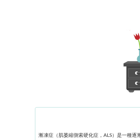
漸凍症（肌萎縮側索硬化症，ALS）是一種