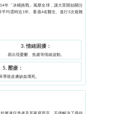
14年「冰桶挑戰」風靡全球，讓大眾開始關注
診平均需時近1年、看過4名醫生、進行5次複雜
3. 情緒困擾：
易出現憂鬱、焦慮等情緒波動。
5. 壓瘡：
床導致皮膚缺血壞死。
對於漸凍症患者及其家庭而言，不僅解決了亟待