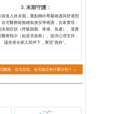
3. 末期守護：
疾病進入終末期，重點轉向尊嚴維護與舒適照
。在宅醫療能無縫銜接安寧療護，在家實現：
制末期症狀（呼吸困難、疼痛、焦慮）、落實
設醫療指示（如是否急救）、提供心理支持，
讓患者在家人陪伴下，實現“善終”。
宅醫療、在宅住院、在宅急症有什麼分別？ →