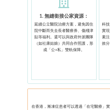
1. 無縫銜接公家資源：
延續公立醫院治療方案，避免因住
科技
院中斷而失去長者醫療券、傷殘津
實現
貼等福利。還可以與政府外派團隊
素注
（如社康姑娘）共同合作照護，形
效分
成「公+私」雙軌保障。
在香港，漸凍症患者可以透過「在宅醫療」實