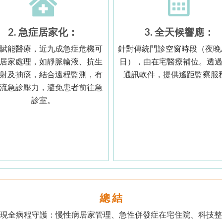
2. 急症居家化：
3. 全天候響應：
賦能醫療，近九成急症危機可
針對傳統門診空窗時段（夜晚
居家處理，如靜脈輸液、抗生
日），由在宅醫療補位。透
射及抽痰，結合遠程監測，有
通訊軟件，提供遙距監察服
流急診壓力，避免患者前往急
診室。
總 結
現全病程守護：慢性病居家管理、急性併發症在宅住院、科技整