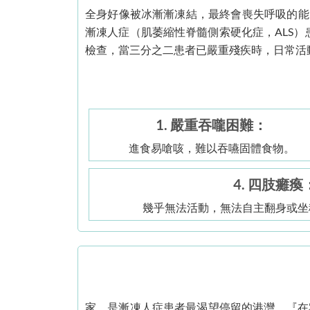
全身好像被冰漸漸凍結，最終會喪失呼吸的能
漸凍人症（肌萎縮性脊髓側索硬化症，ALS）
檢查，當三分之二患者已嚴重殘疾時，日常活
1. 嚴重吞嚨困難：
進食易嗆咳，難以吞嚥固體食物。
4. 四肢癱瘓
幾乎無法活動，無法自主翻身或坐
家，是漸凍人症患者最渴望停留的港灣。『在