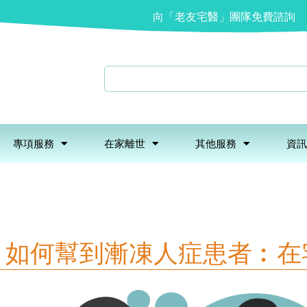
向「老友宅醫」團隊免費諮詢
專項服務
在家離世
其他服務
資訊
】如何幫到漸凍人症患者︰在