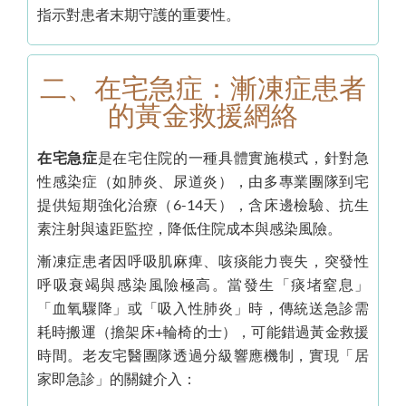
指示對患者末期守護的重要性。
二、在宅急症：漸凍症患者
的黃金救援網絡
在宅急症
是在宅住院的一種具體實施模式，針對急
性感染症（如肺炎、尿道炎），由多專業團隊到宅
提供短期強化治療（6-14天），含床邊檢驗、抗生
素注射與遠距監控，降低住院成本與感染風險。
漸凍症患者因呼吸肌麻痺、咳痰能力喪失，突發性
呼吸衰竭與感染風險極高。當發生「痰堵窒息」
「血氧驟降」或「吸入性肺炎」時，傳統送急診需
耗時搬運（擔架床+輪椅的士），可能錯過黃金救援
時間。老友宅醫團隊透過分級響應機制，實現「居
家即急診」的關鍵介入：