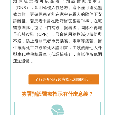
漸凍症患者可以簽署「預設醫療指示」
（DNR），即明確侵入性急救。這不僅可避免無
效急救，更確保患者能在家中在親人的陪伴下安
詳離世。若患者未曾在政府醫院簽署DNR，在宅
醫療團隊可協助上門補簽，簽署後，團隊不再施
予心肺復甦（CPR），只會使用藥物減少氣促與
不適，防止衰弱患者承受插喉、電擊等痛苦。醫
生確認死亡並簽發死因證明書，由殯儀館七人外
型車代替傳統靈車（低調輪椅），直抵住所低調
運送遺體 。
了解更多預設醫療指示相關內容 →
簽署預設醫療指示有什麼意義？