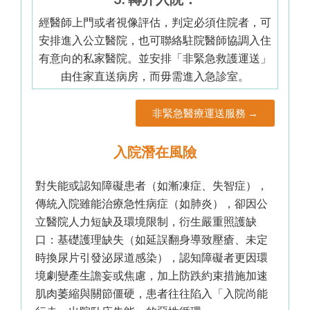
經醫師上門或者視像評估，判定必須住院者，可
安排進入公立醫院，也可聯絡駐院醫師協調入住
有意向的私家醫院。並安排「非緊急救護運送」
由住家直送病房，而毋需進入急診室。
非緊急醫療運送服務 →
入院潛在風險
對失能或認知障礙患者（如漸凍症、失智症），
傳統入院雖能治療急性病症（如肺炎），卻因公
立醫院人力短缺及環境限制，衍生嚴重照護缺
口：基礎護理缺失（如延誤翻身導致壓瘡、未定
時換尿片引發泌尿道感染），認知障礙者更因環
境劇變產生譫妄或焦慮，加上防跌約束措施加速
肌肉萎縮與關節僵硬，患者往往陷入「入院尚能