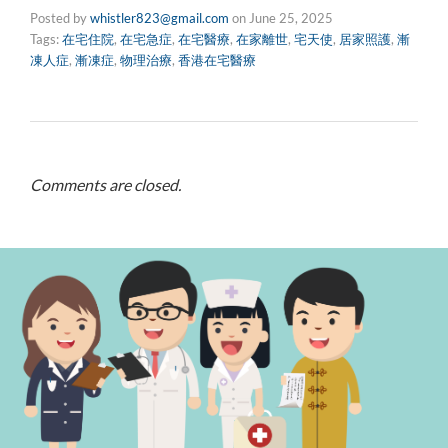
Posted by
whistler823@gmail.com
on
June 25, 2025
Tags:
在宅住院
,
在宅急症
,
在宅醫療
,
在家離世
,
宅天使
,
居家照護
,
漸
凍人症
,
漸凍症
,
物理治療
,
香港在宅醫療
Comments are closed.