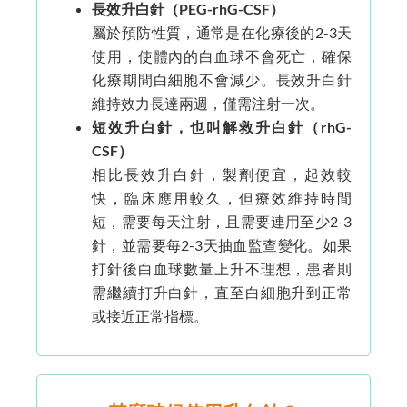
長效升白針（PEG-rhG-CSF）
屬於預防性質，通常是在化療後的2-3天
使用，使體內的白血球不會死亡，確保
化療期間白細胞不會減少。長效升白針
維持效力長達兩週，僅需注射一次。
短效升白針，也叫解救升白針（rhG-
CSF）
相比長效升白針，製劑便宜，起效較
快，臨床應用較久，但療效維持時間
短，需要每天注射，且需要連用至少2-3
針，並需要每2-3天抽血監查變化。如果
打針後白血球數量上升不理想，患者則
需繼續打升白針，直至白細胞升到正常
或接近正常指標。