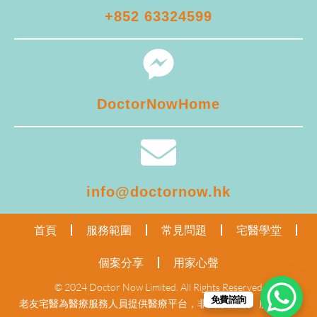
+852 63324599
DoctorNowHome
info@doctornow.hk
首頁
服務範圍
常見問題
宅醫學堂
個案分享
用家心聲
© 2024 Doctor Now Limited. All Rights Reserved
免費諮詢
老友宅醫為醫療服務人員提供醫療平台，非醫療機構。
服務聲明