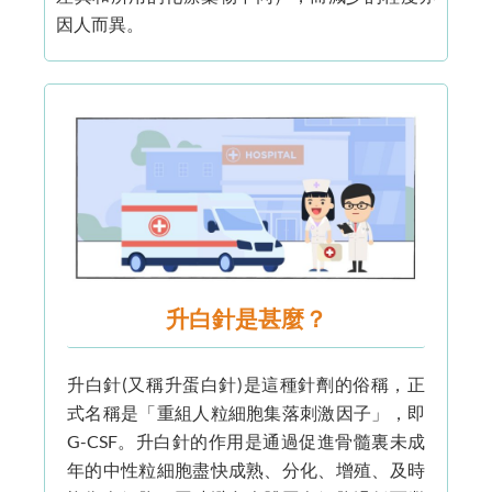
因人而異。
升白針是甚麼？
升白針(又稱升蛋白針)是這種針劑的俗稱，正
式名稱是「重組人粒細胞集落刺激因子」，即
G-CSF。升白針的作用是通過促進骨髓裏未成
年的中性粒細胞盡快成熟、分化、增殖、及時