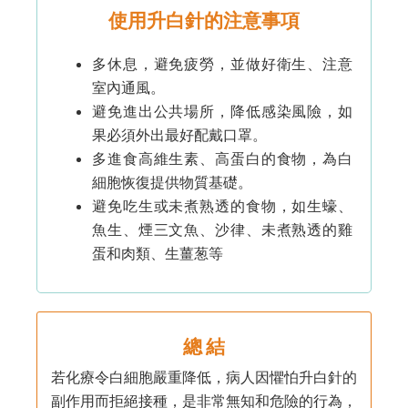
使用升白針的注意事項
多休息，避免疲勞，並做好衛生、注意
室內通風。
避免進出公共場所，降低感染風險，如
果必須外出最好配戴口罩。
多進食高維生素、高蛋白的食物，為白
細胞恢復提供物質基礎。
避免吃生或未煮熟透的食物，如生蠔、
魚生、煙三文魚、沙律、未煮熟透的雞
蛋和肉類、生薑葱等
總 結
若化療令白細胞嚴重降低，病人因懼怕升白針的
副作用而拒絕接種，是非常無知和危險的行為，