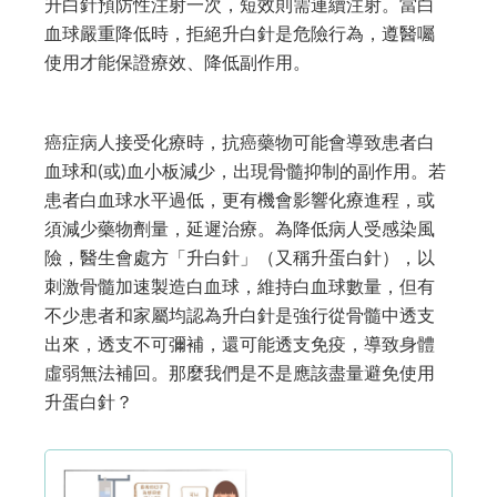
升白針預防性注射一次，短效則需連續注射。當白
血球嚴重降低時，拒絕升白針是危險行為，遵醫囑
使用才能保證療效、降低副作用。
癌症病人接受化療時，抗癌藥物可能會導致患者白
血球和(或)血小板減少，出現骨髓抑制的副作用。若
患者白血球水平過低，更有機會影響化療進程，或
須減少藥物劑量，延遲治療。為降低病人受感染風
險，醫生會處方「升白針」（又稱升蛋白針），以
刺激骨髓加速製造白血球，維持白血球數量，但有
不少患者和家屬均認為升白針是強行從骨髓中透支
出來，透支不可彌補，還可能透支免疫，導致身體
虛弱無法補回。那麼我們是不是應該盡量避免使用
升蛋白針？