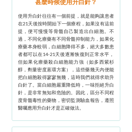
甚麼時候使用升白針？
使用升白針往往有一個前提，就是能夠讓患者
在21天後按時開始下一個療程，如果沒有這前
提，便可慢慢等骨髓自己製造出白細胞。不
過，不同化療藥有不同骨髓抑制能力，如果化
療藥本身較弱，白細胞降得不多，絕大多數患
者都可以在14-21天後逐漸恢復到正常水平，
但如果化療藥殺白細胞能力強（如多西紫杉
醇，劑量密度蒽環方案），這些藥幾天內便能
把白細胞殺得寥寥無幾，這時我們就得求助升
白針了。當白細胞嚴重降低時，一味拒絕升白
針，是非常無知和危險的。因此，區分不同程
度骨髓毒性的藥物，密切監測驗血報告，遵照
醫囑應用升白針才是正確做法。