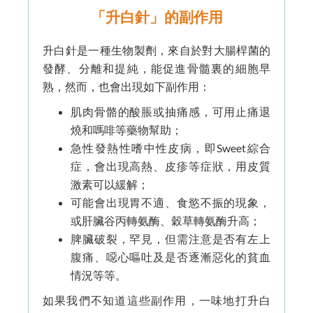
「升白針」的副作用
升白針是一種生物製劑，來自於對大腸桿菌的
發酵、分離和提純，能促進骨髓裏的細胞早
熟，然而，也會出現如下副作用：
肌肉骨骼的酸脹或抽痛感，可用止痛退
燒和嗎啡等藥物幫助；
急性發熱性嗜中性皮病，即Sweet綜合
症，會出現高熱、皮疹等症狀，用皮質
激素可以緩解；
可能會出現胃不適、食慾不振的現象，
或肝臟谷丙轉氨酶、穀草轉氨酶升高；
脾臟破裂，罕見，但需注意是否有左上
腹痛、噁心嘔吐及是否逐漸惡化的貧血
情況等等。
如果我們不知道這些副作用，一味地打升白