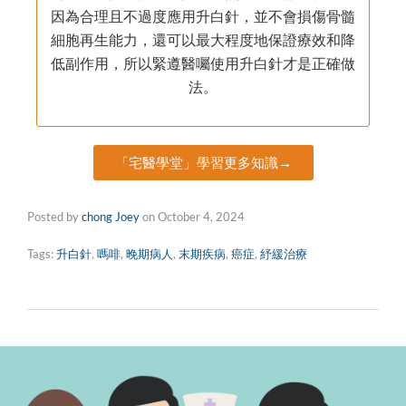
因為合理且不過度應用升白針，並不會損傷骨髓
細胞再生能力，還可以最大程度地保證療效和降
低副作用，所以緊遵醫囑使用升白針才是正確做
法。
「宅醫學堂」學習更多知識→
Posted by
chong Joey
on
October 4, 2024
Tags:
升白針
,
嗎啡
,
晚期病人
,
末期疾病
,
癌症
,
紓緩治療