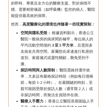
的即時、專業且全方位的醫療支援。對於病情不
穩、需要精密儀器（如呼吸機）監控的病人，醫院
能提供最高效的保障。
然而，
高度醫療化的環境也伴隨著一些現實限制：
空間與隱私受限：
根據資料顯示，香港公立
醫院一般病房的病床間距極窄，每位病人的
平均活動空間僅約
3 至 5 平方米
，且需與多
名病友共用空間。家屬想在床邊進行私密的
道別、家庭儀式或靈性關顧，難免受到干
擾。
探訪時間與人數限制：
醫院需維持運作效
率，大多設有嚴格探訪時段（例如每日僅兩
節，每節 1-2 小時）。在最關鍵的時刻，至
親可能因受限於探訪人數（通常限 2 人）或
非探訪時間，而無法全員陪伴在側。
醫療人手壓力：
香港公立醫院長期面臨人手