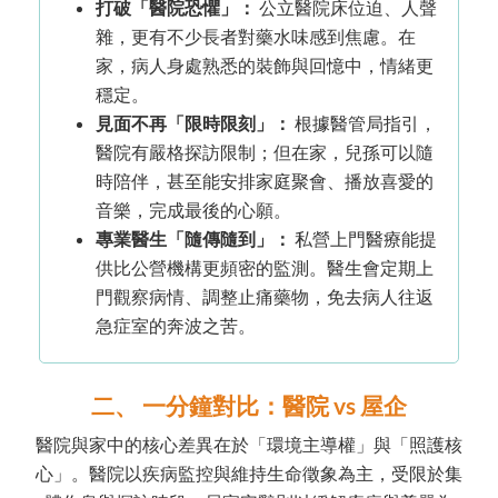
打破「醫院恐懼」：
公立醫院床位迫、人聲
雜，更有不少長者對藥水味感到焦慮。在
家，病人身處熟悉的裝飾與回憶中，情緒更
穩定。
見面不再「限時限刻」：
根據醫管局指引，
醫院有嚴格探訪限制；但在家，兒孫可以隨
時陪伴，甚至能安排家庭聚會、播放喜愛的
音樂，完成最後的心願。
專業醫生「隨傳隨到」：
私營上門醫療能提
供比公營機構更頻密的監測。醫生會定期上
門觀察病情、調整止痛藥物，免去病人往返
急症室的奔波之苦。
二、 一分鐘對比：醫院 vs 屋企
醫院與家中的核心差異在於「環境主導權」與「照護核
心」。醫院以疾病監控與維持生命徵象為主，受限於集