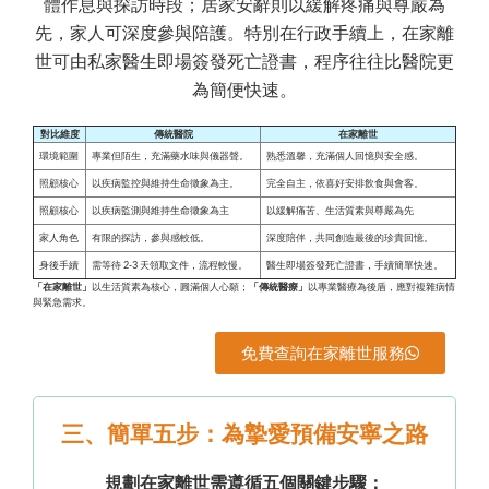
體作息與探訪時段；居家安辭則以緩解疼痛與尊嚴為
先，家人可深度參與陪護。特別在行政手續上，在家離
世可由私家醫生即場簽發死亡證書，程序往往比醫院更
為簡便快速。
對比維度
傳統醫院
在家離世
環境範圍
專業但陌生，充滿藥水味與儀器聲。
熟悉溫馨，充滿個人回憶與安全感。
照顧核心
以疾病監控與維持生命徵象為主。
完全自主，依喜好安排飲食與會客。
照顧核心
以疾病監測與維持生命徵象為主
以緩解痛苦、生活質素與尊嚴為先
家人角色
有限的探訪，參與感較低。
深度陪伴，共同創造最後的珍貴回憶。
身後手續
需等待 2-3 天領取文件，流程較慢。
醫生即場簽發死亡證書，手續簡單快速。
「在家離世」
以生活質素為核心，圓滿個人心願；
「傳統醫療」
以專業醫療為後盾，應對複雜病情
與緊急需求。
免費查詢在家離世服務
三、簡單五步：為摯愛預備安寧之路
規劃在家離世需遵循五個關鍵步驟：