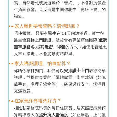
義，自然老死或病逝屬於「善終」，不會對房價產
生負面影響。這反而是中國傳統中「壽終正寢」的
福氣。
家人離世要報警嗎？遺體點搬？
唔使報警。 只要有醫生在 14 天內診治過，離世後
醫生會直接上門開證。隨後會有專業殯儀團隊
(低調
靈車服務)
以極其
隱密、得體
的方式（如使用普通七
人車）接走，不會驚動街坊鄰里。
家人唔識護理、怕血點算？
你唔係單打獨鬥。我們可以安排
護士上門
教導簡單
護理，並提供專業的「屍體處置」衛生建議（如佩
戴手套、處理分泌物等），確保過程安全、潔淨且
充滿敬意。
在家善終會唔會好貴？
相比私家醫院昂貴的每日住院費，居家照護能將預
算精準投入在
提升病人舒適度
（如止痛貼、上門護