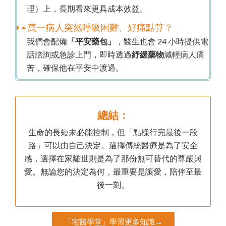
理）上，長期看來更具成本效益。
萬一病人突然呼吸困難、好痛點算？
我們會配備
「平安藥包」
，醫生也會 24 小時提供電
話諮詢或急診上門，即時透過
紓緩藥物
減輕病人痛
苦，確保他在平安中渡過。
總結：
生命的長短未必能控制，但「點樣行完最後一段
路」可以由自己決定。選擇傳統醫療是為了安全
感，選擇在家離世則是為了那份無可替代的尊嚴與
愛。無論您的決定為何，最重要是讓愛，陪伴至最
後一刻。
「宅醫學堂」學習更多知識→