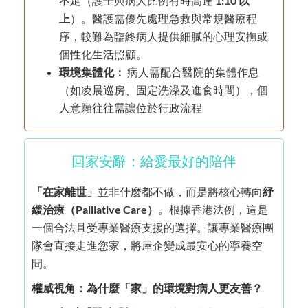
不足（護士與病人比例有時高達
1:10 以
上
）。醫護需優先處理急救與常規醫療程
序，較難為臨終病人提供細膩的心理安撫或
個性化生活照顧。
環境集體化：
病人需配合醫院的集體作息
（如凌晨巡房、固定洗澡及進食時間），個
人意願往往需讓位於行政
流程
回家安辭：給愛最好的陪伴
「在家離世」
並非什麼都不做，而是將核心轉向
紓
緩治療（Palliative Care）
。根據香港法例，這是
一個合法且受專業醫療支援的選擇。讓專業醫療團
隊會直接走進您家，將屋企變成最安心的寧養空
間。
權威視角：為什麼「家」的環境對病人更友善？