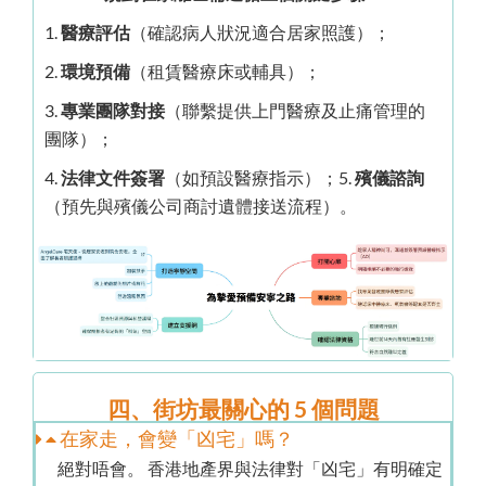
1.
醫療評估
（確認病人狀況適合居家照護）；
2.
環境預備
（租賃醫療床或輔具）；
3.
專業團隊對接
（聯繫提供上門醫療及止痛管理的
團隊）；
4.
法律文件簽署
（如預設醫療指示）；5.
殯儀諮詢
（預先與殯儀公司商討遺體接送流程）。
四、街坊最關心的 5 個問題
在家走，會變「凶宅」嗎？
絕對唔會。 香港地產界與法律對「凶宅」有明確定