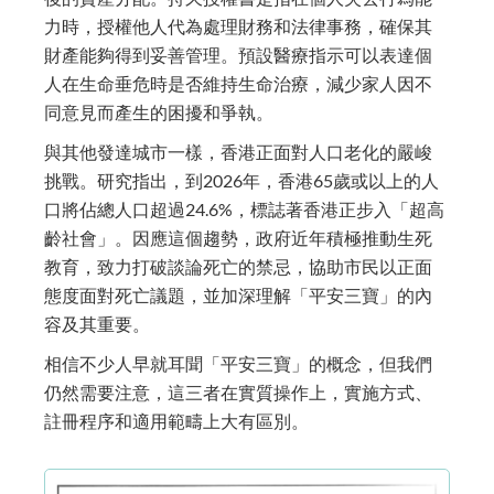
力時，授權他人代為處理財務和法律事務，確保其
財產能夠得到妥善管理。
預設醫療指示
可以表達個
人在生命垂危時是否維持生命治療，減少家人因不
同意見而產生的困擾和爭執。
與其他發達城市一樣，香港正面對人口老化的嚴峻
挑戰。研究指出，到2026年，香港65歲或以上的人
口將佔總人口超過24.6%，標誌著香港正步入「超高
齡社會」。因應這個趨勢，政府近年積極推動生死
教育，致力打破談論死亡的禁忌，協助市民以正面
態度面對死亡議題，並加深理解「平安三寶」的內
容及其重要。
相信不少人早就耳聞「平安三寶」的概念，但我們
仍然需要注意，這三者在實質操作上，實施方式、
註冊程序和適用範疇上大有區別。