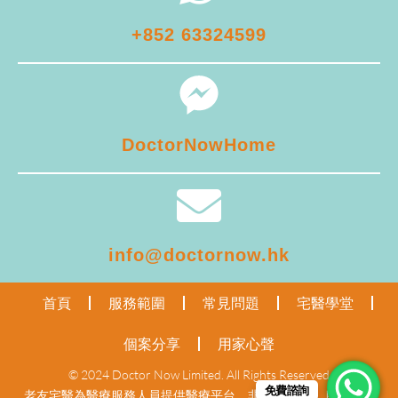
+852 63324599
DoctorNowHome
info@doctornow.hk
首頁
服務範圍
常見問題
宅醫學堂
個案分享
用家心聲
© 2024 Doctor Now Limited. All Rights Reserved
免費諮詢
老友宅醫為醫療服務人員提供醫療平台，非醫療機構。
服務聲明