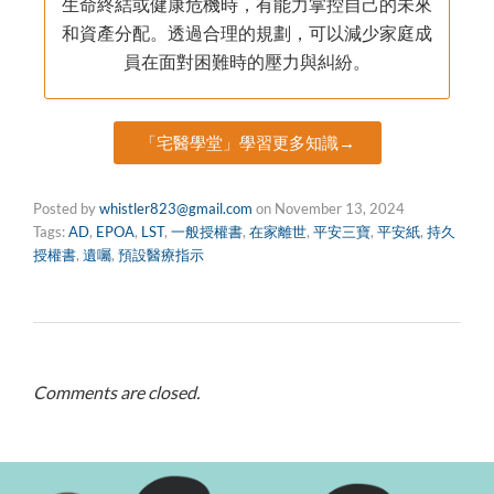
生命終結或健康危機時，有能力掌控自己的未來
和資產分配。透過合理的規劃，可以減少家庭成
員在面對困難時的壓力與糾紛。
「宅醫學堂」學習更多知識→
Posted by
whistler823@gmail.com
on
November 13, 2024
Tags:
AD
,
EPOA
,
LST
,
一般授權書
,
在家離世
,
平安三寶
,
平安紙
,
持久
授權書
,
遺囑
,
預設醫療指示
Comments are closed.