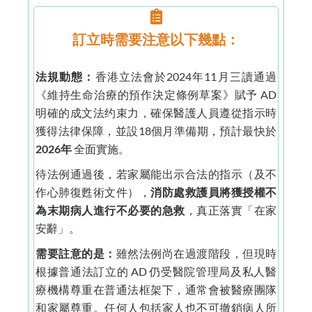
訂立時需要注意以下幾點：
法規動態：
香港立法會於2024年11月三讀通過
《維持生命治療的預作決定條例草案》賦予 AD
明確的成文法约束力，確保醫護人員遵從指示時
獲得法律保障，並設18個月準備期，預計最快於
2026年
全面實施。
待法例通過後，若家屬能出示合法的指示（及不
作心肺復甦術文件），
消防處救護員將獲授權不
為末期病人進行不必要的急救
，真正落實「在家
安辭」。
需要註意的是：
雖然法例尚在過渡階段，但現時
根據普通法訂立的 AD 仍受醫院管理局及私人醫
療機構尊重在普通法框架下，通常會被醫療團隊
和家屬尊重。任何人包括家人也不可撤銷病人所