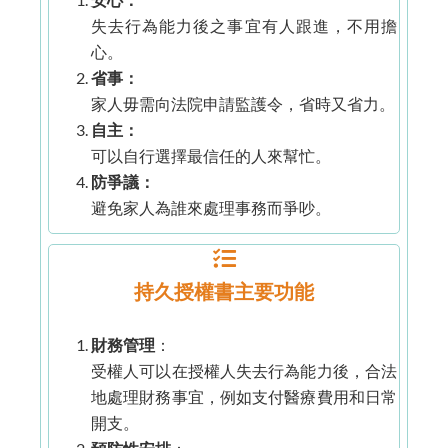
必須在律師和醫生的見證下簽署，需向高等法院註冊
失去行為能力後之事宜有人跟進，不用擔
才能生效
心。
程序較為簡單
省事：
家人毋需向法院申請監護令，省時又省力。
撤銷條件
自主：
可以自行選擇最信任的人來幫忙。
一旦授權人失去精神行為能力，就不能輕易撤銷，除
防爭議：
非經過法院程序。
避免家人為誰來處理事務而爭吵。
隨時由授權人撤銷
持久授權書主要功能
財務管理
：
受權人可以在授權人失去行為能力後，合法
地處理財務事宜，例如支付醫療費用和日常
開支。