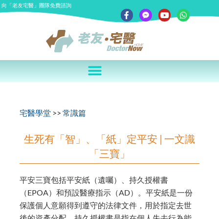
向「老友宅醫」團隊免費諮詢
宅醫學堂
>>
常識篇
生死有「智」、「紙」定平安 | 一文識
「三寶」
平安三寶包括平安紙（遺囑）、持久授權書
（EPOA）和預設醫療指示（AD）。
平安紙
是一份
保護個人意願得到遵守的法律文件，用於指定去世
後的資產分配。
持久授權書
是指在個人失去行為能