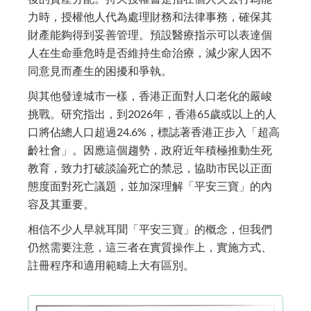
力時，授權他人代為處理財務和法律事務，確保其
財產能夠得到妥善管理。
預設醫療指示
可以表達個
人在生命垂危時是否維持生命治療，減少家人因不
同意見而產生的困擾和爭執。
與其他發達城市一樣，香港正面對人口老化的嚴峻
挑戰。研究指出，到2026年，香港65歲或以上的人
口將佔總人口超過24.6%，標誌著香港正步入「超高
齡社會」。因應這個趨勢，政府近年積極推動生死
教育，致力打破談論死亡的禁忌，協助市民以正面
態度面對死亡議題，並加深理解「平安三寶」的內
容及其重要。
相信不少人早就耳聞「平安三寶」的概念，但我們
仍然需要注意，這三者在實質操作上，實施方式、
註冊程序和適用範疇上大有區別。