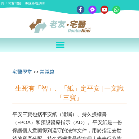
向「老友宅醫」團隊免費諮詢
宅醫學堂
>>
常識篇
生死有「智」、「紙」定平安 | 一文識
「三寶」
平安三寶包括平安紙（遺囑）、持久授權書
（EPOA）和預設醫療指示（AD）。
平安紙
是一份
保護個人意願得到遵守的法律文件，用於指定去世
後的資產分配。
持久授權書
是指在個人失去行為能