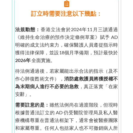
訂立時需要注意以下幾點：
法規動態：
香港立法會於2024年11月三讀通過
《維持生命治療的預作決定條例草案》賦予 AD
明確的成文法约束力，確保醫護人員遵從指示時
獲得法律保障，並設18個月準備期，預計最快於
2026年
全面實施。
待法例通過後，若家屬能出示合法的指示（及不
作心肺復甦術文件），
消防處救護員將獲授權不
為末期病人進行不必要的急救
，真正落實「在家
安辭」。
需要註意的是：
雖然法例尚在過渡階段，但現時
根據普通法訂立的 AD 仍受醫院管理局及私人醫
療機構尊重在普通法框架下，通常會被醫療團隊
和家屬尊重。任何人包括家人也不可撤銷病人所