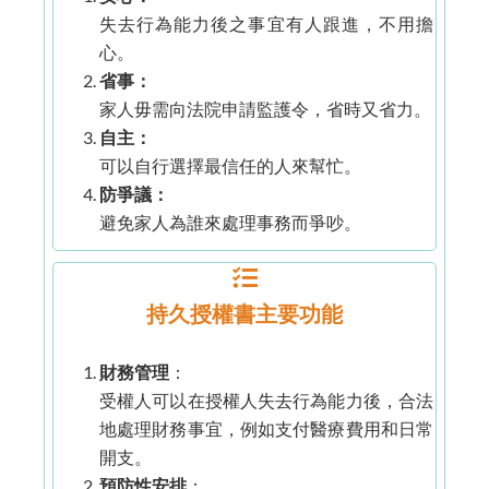
必須在律師和醫生的見證下簽署，需向高等法院註冊
失去行為能力後之事宜有人跟進，不用擔
才能生效
心。
程序較為簡單
省事：
家人毋需向法院申請監護令，省時又省力。
撤銷條件
自主：
可以自行選擇最信任的人來幫忙。
一旦授權人失去精神行為能力，就不能輕易撤銷，除
防爭議：
非經過法院程序。
避免家人為誰來處理事務而爭吵。
隨時由授權人撤銷
持久授權書主要功能
財務管理
：
受權人可以在授權人失去行為能力後，合法
地處理財務事宜，例如支付醫療費用和日常
開支。
預防性安排
：