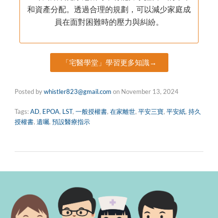
和資產分配。透過合理的規劃，可以減少家庭成
員在面對困難時的壓力與糾紛。
「宅醫學堂」學習更多知識→
Posted by
whistler823@gmail.com
on
November 13, 2024
Tags:
AD
,
EPOA
,
LST
,
一般授權書
,
在家離世
,
平安三寶
,
平安紙
,
持久
授權書
,
遺囑
,
預設醫療指示