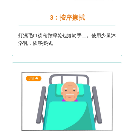
3︰按序擦拭
打濕毛巾後稍微擰乾包捲於手上。使用少量沐
浴乳，依序擦拭。