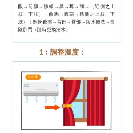
眼→前額→臉頰→鼻→耳→頸→（近側之上
肢、下肢）→前胸→腹部→遠側之上肢、下
肢）；翻身後擦→背部→臀部→換水後洗→會
陰肛門（隨時更換清水）
1︰調整溫度：