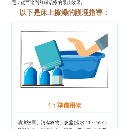
題，從而達到舒緩治療的最佳效果。
以下是床上擦澡的護理指導：
1︰準備用物
清潔被單、清潔衣物、臉盆(溫水 41～46°C)、