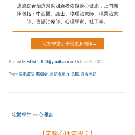
通過綜合治療幫助照顧者恢復身心健康，上門團
隊包括︰中西醫、護士、物理治療師、職業治療
師、言語治療師、心理學家、社工等。
「宅醫學堂」學習更多知識→
Posted by
whistler823@gmail.com
on
October 2, 2024
Tags:
居家護理
,
照顧者
,
照顧者壓力
,
長照
,
長者照顧
宅醫學堂
>>
心理篇
【宅醫心理篇學堂】