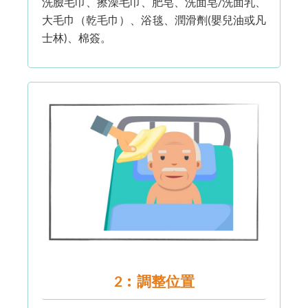
洗臉毛巾、擦澡毛巾、肥皂、洗面皂/洗面乳、
大毛巾（乾毛巾）、浴毯、潤滑劑(嬰兒油或凡
士林)、棉簽。
2︰調整位置