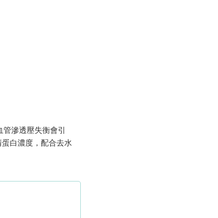
，血管滲透壓失衡會引
清蛋白濃度，配合去水