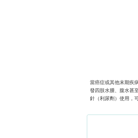
當癌症或其他末期疾病
發四肢水腫、腹水甚
針（利尿劑）使用，