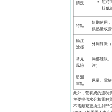
短時
情況
較低
短期使用，
特點
供熱量或營
輸注
外周靜脈（
途徑
常見
局部腫脹、
風險
注）
監測
尿量、電解
重點
此外，營養奶的濃稠
主要提供水分和電解
不需頻繁更換注射部位