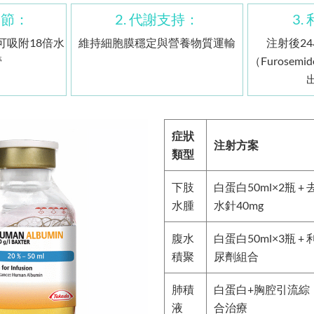
調節：
2. 代謝支持：
3.
可吸附18倍水
維持細胞膜穩定與營養物質運輸
注射後2
管
（Furose
症狀
注射方案
類型
下肢
白蛋白50ml×2瓶 + 
水腫
水針40mg
腹水
白蛋白50ml×3瓶 + 
積聚
尿劑組合
肺積
白蛋白+胸腔引流綜
液
合治療