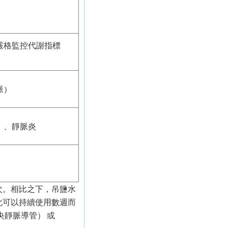
嚴格監控代謝指標
脈）
）、靜脈炎
次。相比之下，吊鹽水
此可以持續使用數週而
央靜脈導管） 或