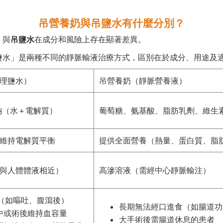
吊營養奶與吊鹽水有什麼分別？
）
與
吊鹽水
在成分和風險上存在顯著差異。
鹽水」是兩種不同的靜脈輸液治療方式，區別在於成分、用途及
理鹽水）
吊營養奶（靜脈營養液）
鈉（水 + 電解質）
葡萄糖、氨基酸、脂肪乳劑、維生
維持電解質平衡
提供全面營養（熱量、蛋白質、脂
與人體體液相近）
高滲溶液（需經中心靜脈輸注）
（如嘔吐、腹瀉後）
長期無法經口進食（如腸道功
中或術後維持血容量
大手術後需腸道休息的患者