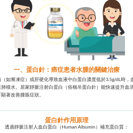
一、蛋白針：癌症患者水腫的關鍵治療
（如漸凍症）或肝硬化導致血液中白蛋白濃度低於3.5g/dL時
至肺積水。居家靜脈注射白蛋白（俗稱吊蛋白針）能快速提升血
可顯著改善腫脹症狀。
蛋白針作用原理
透過靜脈注射人血白蛋白（Human Albumin）補充蛋白質：