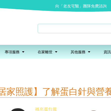
向「老友宅醫」團隊免費諮詢
專項服務
在家離世
其他服務
資訊
居家照護】了解蛋白針與營