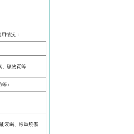
適用情況：
素、礦物質等
肪等）
能衰竭、嚴重燒傷