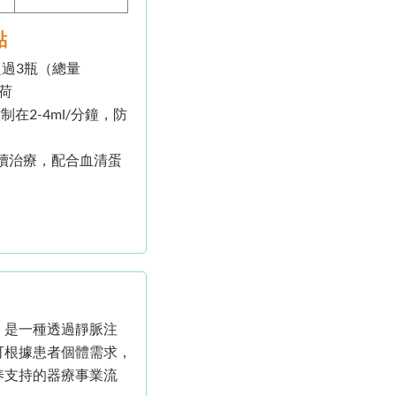
點
過3瓶（總量
負荷
制在2-4ml/分鐘，防
連續治療，配合血清蛋
。是一種透過靜脈注
可根據患者個體需求，
养支持的器療事業流