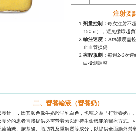
注射要
劑量控制：
每次注射不超
150ml），避免循環超
輸注速度：
20%濃度需控
止血管損傷
療程規劃：
每週2-3次
白檢測調整
二、營養輸液（營養奶）
營養針」，因其颜色像牛奶般呈乳白色，也稱之為「打營養奶」
收養分的患者直接提供必需營着素以維持生命機能的醫療方式。
配葡萄糖、胺基酸、脂肪乳及重解質等成分，以提供全面腸外營