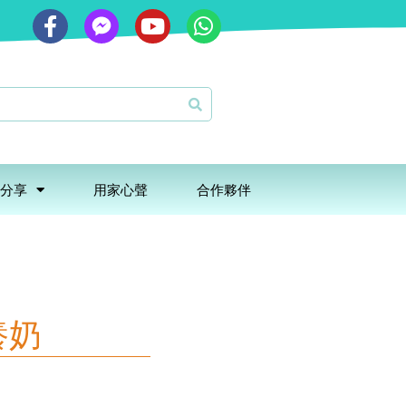
分享
用家心聲
合作夥伴
養奶