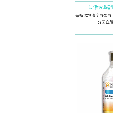
1. 滲透壓
每瓶20%濃度白蛋白
分回血