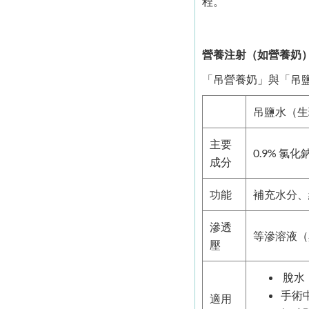
程。
營養注射（如營養奶
「吊營養奶」與「吊
吊鹽水（生
主要
0.9% 氯化
成分
功能
補充水分、
滲透
等滲溶液（
壓
脫水
手術
適用