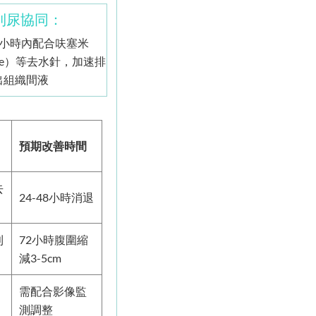
 利尿協同：
4小時內配合呋塞米
mide）等去水針，加速排
出組織間液
預期改善時間
去
24-48小時消退
利
72小時腹圍縮
減3-5cm
需配合影像監
測調整