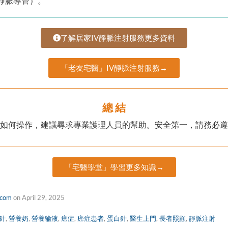
心靜脈導管）。
了解居家IV靜脈注射服務更多資料
「老友宅醫」IV靜脈注射服務→
總 結
如何操作，建議尋求專業護理人員的幫助。安全第一，請務必遵
「宅醫學堂」學習更多知識→
.com
on
April 29, 2025
針
,
營養奶
,
營養输液
,
癌症
,
癌症患者
,
蛋白針
,
醫生上門
,
長者照顧
,
靜脈注射