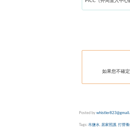
PICC（外周置入中
如果您不確定
Posted by
whistler823@gmail
Tags:
吊鹽水
,
居家照護
,
打營養