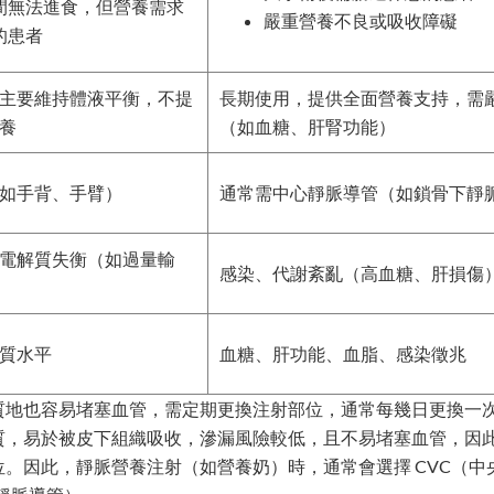
間無法進食，但營養需求
嚴重營養不良或吸收障礙
的患者
主要維持體液平衡，不提
長期使用，提供全面營養支持，需
養
（如血糖、肝腎功能）
如手背、手臂）
通常需中心靜脈導管（如鎖骨下靜
電解質失衡（如過量輸
感染、代謝紊亂（高血糖、肝損傷
質水平
血糖、肝功能、血脂、感染徵兆
質地也容易堵塞血管，需定期更換注射部位，通常每幾日更換一
質，易於被皮下組織吸收，滲漏風險較低，且不易堵塞血管，因
。因此，靜脈營養注射（如營養奶）時，通常會選擇 CVC（中