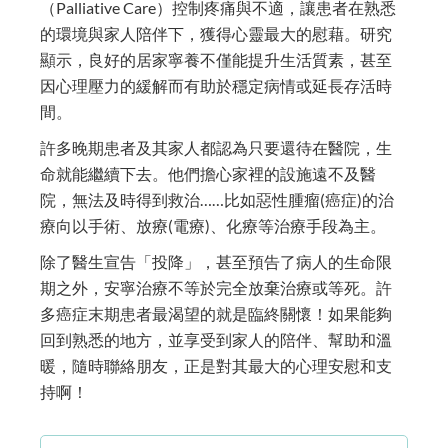
（Palliative Care）控制疼痛與不適，讓患者在熟悉
的環境與家人陪伴下，獲得心靈最大的慰藉。研究
顯示，良好的居家寧養不僅能提升生活質素，甚至
因心理壓力的緩解而有助於穩定病情或延長存活時
間。
許多晚期患者及其家人都認為只要還待在醫院，生
命就能繼續下去。他們擔心家裡的設施遠不及醫
院，無法及時得到救治……比如惡性腫瘤(癌症)的治
療向以手術、放療(電療)、化療等治療手段為主。
除了醫生宣告「投降」，甚至預告了病人的生命限
期之外，
安寧治療不等於完全放棄治療或等死。
許
多癌症末期患者最渴望的就是臨終關懷！如果能夠
回到熟悉的地方，並享受到家人的陪伴、幫助和溫
暖，隨時聯絡朋友，正是對其最大的心理安慰和支
持啊！