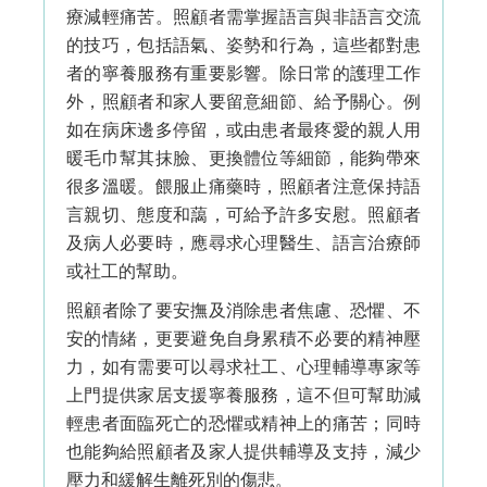
療減輕痛苦。
照顧者需掌握語言與非語言交流
的技巧，包括語氣、姿勢和行為，這些都對患
者的寧養服務有重要影響。除日常的護理工作
外，照顧者和家人要留意細節、給予關心。例
如在病床邊多停留，或由患者最疼愛的親人用
暖毛巾幫其抹臉、更換體位等細節，能夠帶來
很多溫暖。餵服止痛藥時，照顧者注意保持語
言親切、態度和藹，可給予許多安慰。照顧者
及病人必要時，應尋求心理醫生、語言治療師
或社工的幫助。
照顧者除了要安撫及消除患者焦慮、恐懼、不
安的情緒，更要避免自身累積不必要的精神壓
力，如有需要可以尋求社工、心理輔導專家等
上門提供家居支援寧養服務，這不但可幫助減
輕患者面臨死亡的恐懼或精神上的痛苦；同時
也能夠給照顧者及家人提供輔導及支持，減少
壓力和緩解生離死別的傷悲。