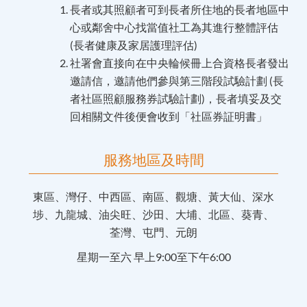
長者或其照顧者可到長者所住地的長者地區中
心或鄰舍中心找當值社工為其進行整體評估
(長者健康及家居護理評估)
社署會直接向在中央輪候冊上合資格長者發出
邀請信，邀請他們參與第三階段試驗計劃 (長
者社區照顧服務券試驗計劃)，長者填妥及交
回相關文件後便會收到「社區券証明書」
服務地區及時間
東區、灣仔、中西區、南區、觀塘、黃大仙、深水
埗、九龍城、油尖旺、沙田、大埔、北區、葵青、
荃灣、屯門、元朗
星期一至六 早上9:00至下午6:00