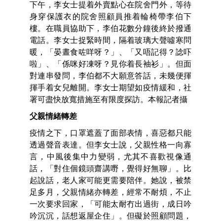
下午，李女士提着外賣點心在院舍門外，等待
身穿保護衣的院舍照顧員推着輪椅帶李伯下
樓。在職員協助下，李伯花數分鐘後終於撥通
電話。李女士捉緊時間，隔着玻璃大聲噓寒問
暖，「晏晝食咗咩呀？」、「又唔記得？諗吓
啦」、「係咪好凍呀？見你着長袖衫」。但面
對連串發問，李伯都不大願意答話，未幾便揮
揮手着女兒離開。李女士期望如疫情緩和，社
署可盡快放寬措施至有限度探訪。本報記者攝
父親情緒轉差
疫情之下，口罩遮蓋了面部表情，喜惡都只能
透過聲音表達。但李女士說，父親性格一向寡
言，中風後集中力變弱，尤其不喜歡視像通
話，「對住個鏡頭齋講嘢，覺得好無聊」。比
起說話，老人家可能更需要陪伴。她說，被禁
足多月，父親情緒亦轉差，經常不耐煩，不止
一次要求回家，「可能太耐冇出過街，成日吟
吟沉沉，話想返屋企住」。但礙於照顧問題，