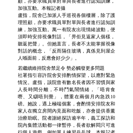
顧，亦要求職員單對單與長者進行認知訓練，
加強互動。本報記者攝
盧指，院舍已加派人手巡視各個樓層，除了護
理照顧，亦要求職員單對單與長者進行認知訓
練，加強互動。萬一有院友出現情緒波動，便
須即時安排視像對話，「畀佢見返家人個樣，
聽返把聲」。但她直言，長者不太能掌握視像
對話的概念，「反而隔住玻璃，真係見到屋企
人喺面前，反應會好少少」。
若繼續維持院舍禁足令 勢必觸發更多問題
社署指引容許院舍安排酌情探望，以應對緊急
情況。盧指，該院曾有數名長者因不習慣與家
人長時間分離，不時鬥氣鬧情緒，「唔肯食
嘢、又瞓唔到覺」，體重在兩個月內急跌10
磅。她說，遇上極端個案，會酌情安排院友和
家人在獨立房間內見面和吃飯，亦會提供香薰
治療助眠。院者謝絕探訪逾半年，義工探訪和
院內集體活動都一律暫停，長者欲解悶只可進
行個人遊戲，例如單人練習乒乓球。本報記者