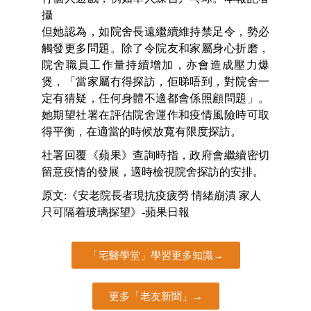
攝
但她認為，如院舍長遠繼續維持禁足令，勢必
觸發更多問題。除了令院友和家屬身心折磨，
院舍職員工作量持續增加，亦會造成壓力爆
煲，「當家屬冇得探訪，佢睇唔到，對院舍一
定有猜疑，任何身體不適都會係照顧問題」。
她期望社署在評估院舍運作和疫情風險時可取
得平衡，在適當的時候放寬有限度探訪。
社署回覆《蘋果》查詢時指，政府會繼續密切
留意疫情的發展，適時檢視院舍探訪的安排。
原文:《安老院長者現抗疫疲勞 情緒崩潰 家人
只可隔着玻璃探望》-蘋果日報
「宅醫學堂」學習更多知識→
更多「老友新聞」→