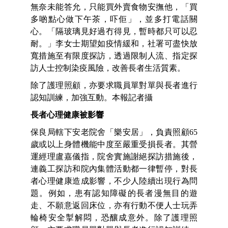
無奈未能答允，只能買外賣食物安撫他，「買
多啲點心做下午茶，吓佢」，並多打電話關
心。「隔玻璃見好過冇得見，暫時都只可以忍
耐。」李女士期望如疫情緩和，社署可盡快放
寬措施至有限度探訪，透過限制人流、指定探
訪人士控制染疫風險，改善長者生活質素。
除了護理照顧，亦要求職員單對單與長者進行
認知訓練，加強互動。本報記者攝
長者心理健康被影響
保良局轄下安老院舍「樂安居」，負責照顧65
歲或以上身體機能中度至嚴重受損長者。其營
運經理盧嘉儀指，院舍實施謝絕探訪措施後，
連義工探訪和院內集體活動都一律暫停，對長
者心理健康造成影響，不少人陸續出現行為問
題。例如，患有認知障礙的長者漫無目的遊
走、不願意返回床位，亦有行動不便人士玩弄
輪椅安全掣解悶，恐釀成意外。除了護理照