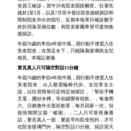
舍員工確診，當中29名院友因疫離世。社署先
後於2至5月，以及7月至今發出院舍謝絕探訪和
限制院友外出的指引。近期本地單日確診數字
終於回落至個位數，有院舍家屬希望可盡快恢
復探訪。
年屆76歲的李伯4年前中風，因行動不便需入住
安老院舍，在禁足令下，只能隔着玻璃與女兒
相見。本報記者攝
要見真人只可隔空對話15分鐘
年屆76歲的李伯4年前中風，因行動不便需入住
安老院舍，出入都需輪椅代步。女兒李女士
說，以往習慣每日定時定候探訪，「幫佢手機
叉電，擺好水樽，等佢瞓覺有得飲」，每逢周
六、日都會外出逛街飲茶，每月回家一次。但
疫情期間父親「被困」，二人只可靠視像通
話，要見真人一面，要提早向院舍預約，才可
在院舍玻璃門外，隔空對話15分鐘。採訪當天