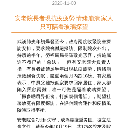
2020-11-03
安老院長者現抗疫疲勞 情緒崩潰 家人
只可隔着玻璃探望
武漢肺炎年初爆發至今，政府兩度收緊院舍探
訪安排，要求院舍謝絕探訪、限制院友外出，
持續逾半年。勞福局局長羅致光形容，措施屬
迫不得已的「惡法」，但有安老院舍負責人
指，有長者被禁足半年出現抗疫疲勞，情緒崩
潰致絕食失眠，體重兩個月內跌10磅。有家屬
表示，中風父難抵孤寂要求回家居住，家人卻
陷入照顧兩難，唯一可做是隔着玻璃探望，
「攞多啲嘢畀佢食，打多幾個電話」，期望社
署放寬有限度探訪，在評估院舍運作和疫情風
險時取得平衡。
安老院舍7月起失守，成為爆疫重災區。據立法
會文件，截至今年10月19日，共175名院友及院