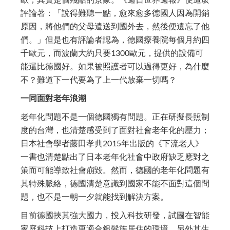
評論著：「說得難聽一點，愈來愈多德國人因為開銷
原因，將他們的父母遣送到國外去，然後便遺忘了他
們。」但是也有評論者認為，德國療養院每個月約四
千歐元，而波蘭大約只要1300歐元，提供的設備可
能還比德國好。如果被照護者可以過得更好，為什麼
不？難道下一代要為了上一代放棄一切嗎？
一同面對老年浪潮
老年化問題不是一個德國獨有問題。正在研擬長照制
度的台灣，也清楚感受到了面對社會老年化的壓力；
日本社會學者藤田孝典2015年出版的《下流老人》
一書也清楚點出了日本老年化社會中政府缺乏應對之
策而可能導致社會崩毀。然而，德國的老年化問題有
其特殊脈絡，德國清楚意識到國家不能不面對這個問
題，也不是一朝一夕就能找到解決方案。
目前德國挾其強大國力，投入科技研發，試圖在智能
家庭科技上打造更適合銀髮族居住的環境，另外其生