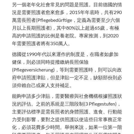
另一個老年化社會常見的問題是照護。目前德國的情
況是需要照護者愈來愈多，2015年年底時，共有290
萬需長照者(Pflegebedürftige，定義為需要至少六個
月以上長期照護者)，其中80%以上超過65歲，有極
高的申請照護的比例是養老院。專家推測，到2020
年需要照護者將有350萬人。
德國從1990年代以來運作的制度是，在職者如參加
健保，則必須同時提撥繳納長照保險
(Pflegeversicherung)，等到需要照護時，則可以向政
府申請照護津貼，但是津貼一定不足，缺額部份則必
須仰賴自己或家人支持補足。
能夠申請多少津貼，需要醫療與社會機構根據照護狀
況的評估。之前的系統是三階段制(3 Pflegestufen)，
主要評估標準是需長照者的身體照護、進食、行動能
力受到影響，要對之提供照護以使這些日常事務正常
化，必須花費多少時間。舉例來說，如果一位第一階