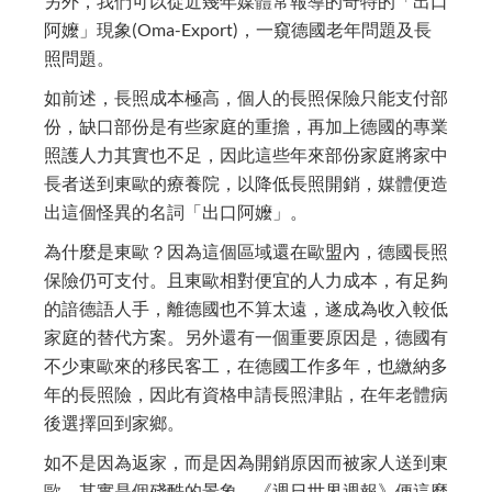
另外，我們可以從近幾年媒體常報導的奇特的「出口
阿嬤」現象(Oma-Export)，一窺德國老年問題及長
照問題。
如前述，長照成本極高，個人的長照保險只能支付部
份，缺口部份是有些家庭的重擔，再加上德國的專業
照護人力其實也不足，因此這些年來部份家庭將家中
長者送到東歐的療養院，以降低長照開銷，媒體便造
出這個怪異的名詞「出口阿嬤」。
為什麼是東歐？因為這個區域還在歐盟內，德國長照
保險仍可支付。且東歐相對便宜的人力成本，有足夠
的諳德語人手，離德國也不算太遠，遂成為收入較低
家庭的替代方案。另外還有一個重要原因是，德國有
不少東歐來的移民客工，在德國工作多年，也繳納多
年的長照險，因此有資格申請長照津貼，在年老體病
後選擇回到家鄉。
如不是因為返家，而是因為開銷原因而被家人送到東
歐，其實是個殘酷的景象。《週日世界週報》便這麼