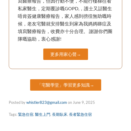
寫醫療報告，但因行動不便，不能行樓梯往看
私家醫生，定期覆診嘅GOPD,，護士又話醫生
唔肯簽健康醫療報告，家人感到徬徨無助嘅時
候，老友宅醫就安排醫生到家為我媽媽睇症及
填寫醫療報告，收費亦十分合理。 謝謝你們團
隊嘅協助，衷心感謝!
更多用家心聲→
「宅醫學堂」學習更多知識→
Posted by
whistler823@gmail.com
on
June 9, 2025
Tags:
緊急住宿
,
醫生上門
,
長期臥床
,
長者緊急住宿