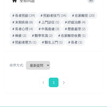
全部問題
60
# 長者照顧
(39)
# 照顧者技巧
(34)
# 在家離世
(20)
# 末期疾病
(8)
# 上門診症
(5)
# 紓緩治療
(4)
# 長者心理
(4)
# 中風復健
(3)
# 壓瘡處理
(2)
# 褥瘡
(2)
# 醫學常識
(2)
# 在家離世收費
(1)
# 照顧者壓力
(1)
# 醫生上門
(1)
# 長者
(1)
排序方式:
1