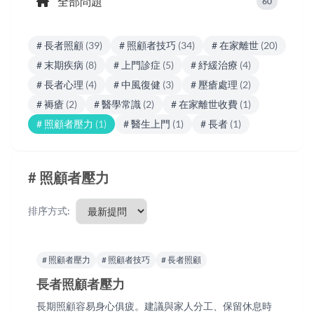
全部問題
60
# 長者照顧
(39)
# 照顧者技巧
(34)
# 在家離世
(20)
# 末期疾病
(8)
# 上門診症
(5)
# 紓緩治療
(4)
# 長者心理
(4)
# 中風復健
(3)
# 壓瘡處理
(2)
# 褥瘡
(2)
# 醫學常識
(2)
# 在家離世收費
(1)
# 照顧者壓力
(1)
# 醫生上門
(1)
# 長者
(1)
# 照顧者壓力
排序方式:
# 照顧者壓力
# 照顧者技巧
# 長者照顧
長者照顧者壓力
長期照顧容易身心俱疲。建議與家人分工、保留休息時