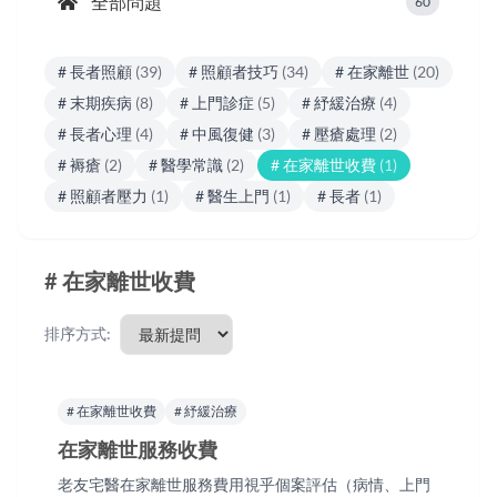
全部問題
60
# 長者照顧
(39)
# 照顧者技巧
(34)
# 在家離世
(20)
# 末期疾病
(8)
# 上門診症
(5)
# 紓緩治療
(4)
# 長者心理
(4)
# 中風復健
(3)
# 壓瘡處理
(2)
# 褥瘡
(2)
# 醫學常識
(2)
# 在家離世收費
(1)
# 照顧者壓力
(1)
# 醫生上門
(1)
# 長者
(1)
# 在家離世收費
排序方式:
# 在家離世收費
# 紓緩治療
在家離世服務收費
老友宅醫在家離世服務費用視乎個案評估（病情、上門