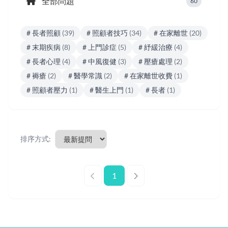
全部問題
60
# 長者照顧
(39)
# 照顧者技巧
(34)
# 在家離世
(20)
# 末期疾病
(8)
# 上門診症
(5)
# 紓緩治療
(4)
# 長者心理
(4)
# 中風復健
(3)
# 壓瘡處理
(2)
# 褥瘡
(2)
# 醫學常識
(2)
# 在家離世收費
(1)
# 照顧者壓力
(1)
# 醫生上門
(1)
# 長者
(1)
排序方式:
1