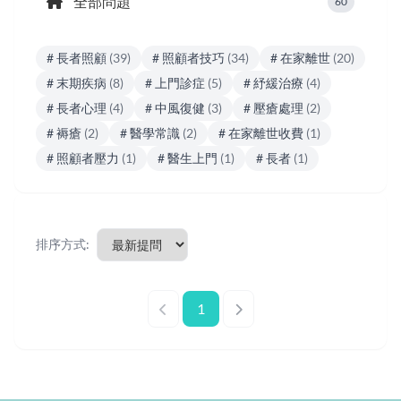
全部問題
60
# 長者照顧
(39)
# 照顧者技巧
(34)
# 在家離世
(20)
# 末期疾病
(8)
# 上門診症
(5)
# 紓緩治療
(4)
# 長者心理
(4)
# 中風復健
(3)
# 壓瘡處理
(2)
# 褥瘡
(2)
# 醫學常識
(2)
# 在家離世收費
(1)
# 照顧者壓力
(1)
# 醫生上門
(1)
# 長者
(1)
排序方式:
1