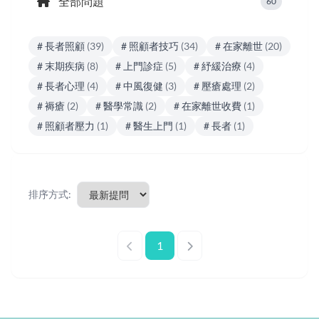
全部問題
60
# 長者照顧
(39)
# 照顧者技巧
(34)
# 在家離世
(20)
# 末期疾病
(8)
# 上門診症
(5)
# 紓緩治療
(4)
# 長者心理
(4)
# 中風復健
(3)
# 壓瘡處理
(2)
# 褥瘡
(2)
# 醫學常識
(2)
# 在家離世收費
(1)
# 照顧者壓力
(1)
# 醫生上門
(1)
# 長者
(1)
排序方式:
1