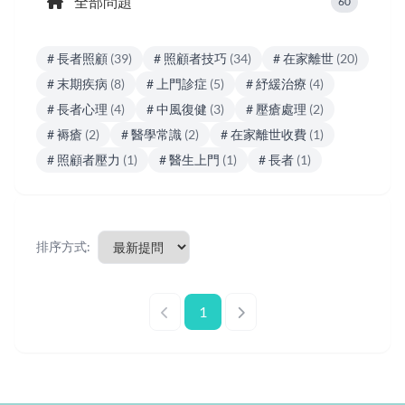
全部問題
60
# 長者照顧
(39)
# 照顧者技巧
(34)
# 在家離世
(20)
# 末期疾病
(8)
# 上門診症
(5)
# 紓緩治療
(4)
# 長者心理
(4)
# 中風復健
(3)
# 壓瘡處理
(2)
# 褥瘡
(2)
# 醫學常識
(2)
# 在家離世收費
(1)
# 照顧者壓力
(1)
# 醫生上門
(1)
# 長者
(1)
排序方式:
1