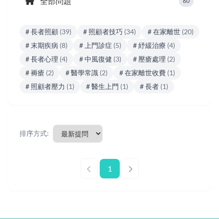
全部問題
60
# 長者照顧
(39)
# 照顧者技巧
(34)
# 在家離世
(20)
# 末期疾病
(8)
# 上門診症
(5)
# 紓緩治療
(4)
# 長者心理
(4)
# 中風復健
(3)
# 壓瘡處理
(2)
# 褥瘡
(2)
# 醫學常識
(2)
# 在家離世收費
(1)
# 照顧者壓力
(1)
# 醫生上門
(1)
# 長者
(1)
排序方式:
1