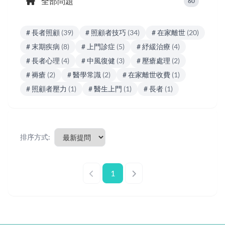
全部問題
60
# 長者照顧
(39)
# 照顧者技巧
(34)
# 在家離世
(20)
# 末期疾病
(8)
# 上門診症
(5)
# 紓緩治療
(4)
# 長者心理
(4)
# 中風復健
(3)
# 壓瘡處理
(2)
# 褥瘡
(2)
# 醫學常識
(2)
# 在家離世收費
(1)
# 照顧者壓力
(1)
# 醫生上門
(1)
# 長者
(1)
排序方式:
1