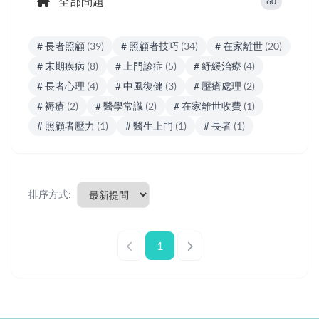
全部問題
60
# 長者照顧
(39)
# 照顧者技巧
(34)
# 在家離世
(20)
# 末期疾病
(8)
# 上門診症
(5)
# 紓緩治療
(4)
# 長者心理
(4)
# 中風復健
(3)
# 壓瘡處理
(2)
# 褥瘡
(2)
# 醫學常識
(2)
# 在家離世收費
(1)
# 照顧者壓力
(1)
# 醫生上門
(1)
# 長者
(1)
排序方式:
1