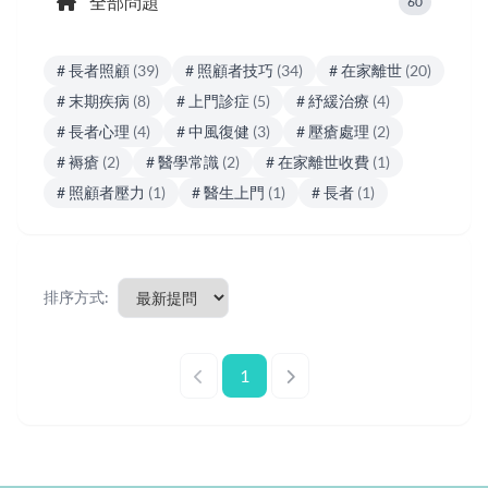
全部問題
60
# 長者照顧
(39)
# 照顧者技巧
(34)
# 在家離世
(20)
# 末期疾病
(8)
# 上門診症
(5)
# 紓緩治療
(4)
# 長者心理
(4)
# 中風復健
(3)
# 壓瘡處理
(2)
# 褥瘡
(2)
# 醫學常識
(2)
# 在家離世收費
(1)
# 照顧者壓力
(1)
# 醫生上門
(1)
# 長者
(1)
排序方式:
1