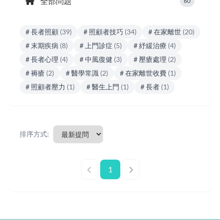
全部問題
60
# 長者照顧
(39)
# 照顧者技巧
(34)
# 在家離世
(20)
# 末期疾病
(8)
# 上門診症
(5)
# 紓緩治療
(4)
# 長者心理
(4)
# 中風復健
(3)
# 壓瘡處理
(2)
# 褥瘡
(2)
# 醫學常識
(2)
# 在家離世收費
(1)
# 照顧者壓力
(1)
# 醫生上門
(1)
# 長者
(1)
排序方式:
1