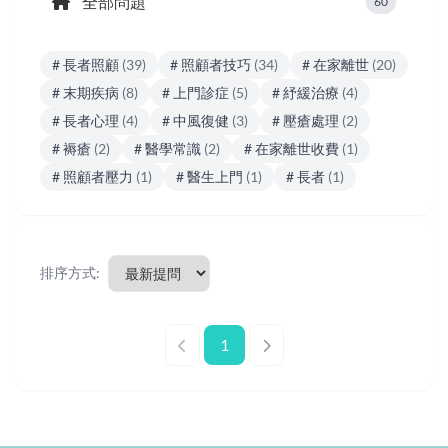
全部問題
60
# 長者照顧
(39)
# 照顧者技巧
(34)
# 在家離世
(20)
# 末期疾病
(8)
# 上門診症
(5)
# 紓緩治療
(4)
# 長者心理
(4)
# 中風復健
(3)
# 壓瘡處理
(2)
# 褥瘡
(2)
# 醫學常識
(2)
# 在家離世收費
(1)
# 照顧者壓力
(1)
# 醫生上門
(1)
# 長者
(1)
排序方式:
1