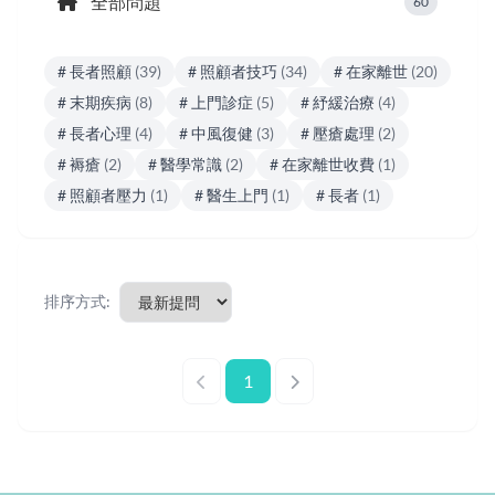
全部問題
60
# 長者照顧
(39)
# 照顧者技巧
(34)
# 在家離世
(20)
# 末期疾病
(8)
# 上門診症
(5)
# 紓緩治療
(4)
# 長者心理
(4)
# 中風復健
(3)
# 壓瘡處理
(2)
# 褥瘡
(2)
# 醫學常識
(2)
# 在家離世收費
(1)
# 照顧者壓力
(1)
# 醫生上門
(1)
# 長者
(1)
排序方式:
1