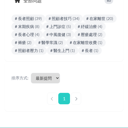
全部問題
60
# 長者照顧
(39)
# 照顧者技巧
(34)
# 在家離世
(20)
# 末期疾病
(8)
# 上門診症
(5)
# 紓緩治療
(4)
# 長者心理
(4)
# 中風復健
(3)
# 壓瘡處理
(2)
# 褥瘡
(2)
# 醫學常識
(2)
# 在家離世收費
(1)
# 照顧者壓力
(1)
# 醫生上門
(1)
# 長者
(1)
排序方式:
1