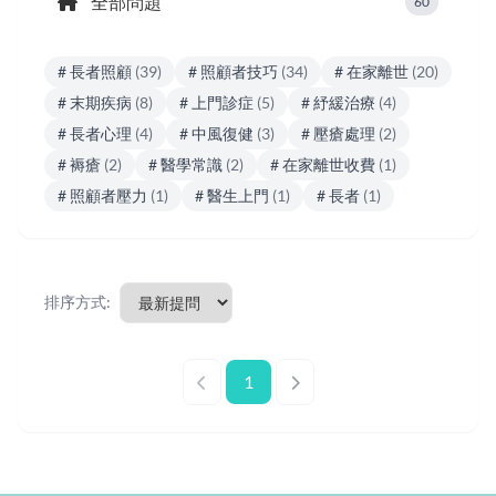
全部問題
60
# 長者照顧
(39)
# 照顧者技巧
(34)
# 在家離世
(20)
# 末期疾病
(8)
# 上門診症
(5)
# 紓緩治療
(4)
# 長者心理
(4)
# 中風復健
(3)
# 壓瘡處理
(2)
# 褥瘡
(2)
# 醫學常識
(2)
# 在家離世收費
(1)
# 照顧者壓力
(1)
# 醫生上門
(1)
# 長者
(1)
排序方式:
1