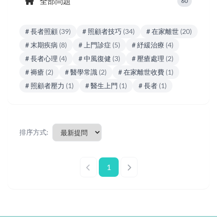
全部問題
60
# 長者照顧
(39)
# 照顧者技巧
(34)
# 在家離世
(20)
# 末期疾病
(8)
# 上門診症
(5)
# 紓緩治療
(4)
# 長者心理
(4)
# 中風復健
(3)
# 壓瘡處理
(2)
# 褥瘡
(2)
# 醫學常識
(2)
# 在家離世收費
(1)
# 照顧者壓力
(1)
# 醫生上門
(1)
# 長者
(1)
排序方式:
1