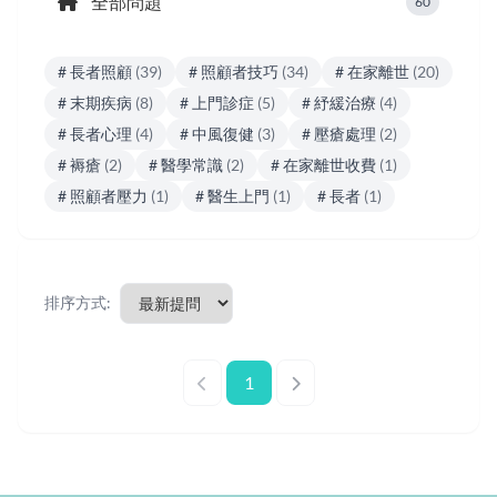
全部問題
60
# 長者照顧
(39)
# 照顧者技巧
(34)
# 在家離世
(20)
# 末期疾病
(8)
# 上門診症
(5)
# 紓緩治療
(4)
# 長者心理
(4)
# 中風復健
(3)
# 壓瘡處理
(2)
# 褥瘡
(2)
# 醫學常識
(2)
# 在家離世收費
(1)
# 照顧者壓力
(1)
# 醫生上門
(1)
# 長者
(1)
排序方式:
1