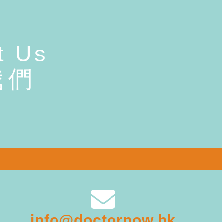
t Us
我們
info@doctornow.hk