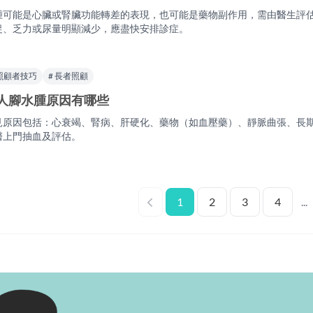
腫可能是心臟或腎臟功能轉差的表現，也可能是藥物副作用，需由醫生評
促、乏力或尿量明顯減少，應盡快安排診症。
 照顧者技巧
# 長者照顧
人腳水腫原因有哪些
見原因包括：心衰竭、腎病、肝硬化、藥物（如血壓藥）、靜脈曲張、長
醫上門抽血及評估。
1
2
3
4
...