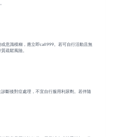
。
識模糊，應立即call999。若可自行活動且無
骨質疏鬆風險。
生診斷後對症處理，不宜自行服用利尿劑。若伴隨