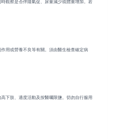
同時觀察是否伴隨氣促、尿量減少或體重增加。若
副作用或營養不良等有關。須由醫生檢查確定病
抬高下肢、適度活動及按醫囑限鹽。切勿自行服用