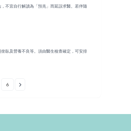
估，不宜自行解讀為「預兆」而延誤求醫。若伴隨
期坐臥及營養不良等。須由醫生檢查確定，可安排
6