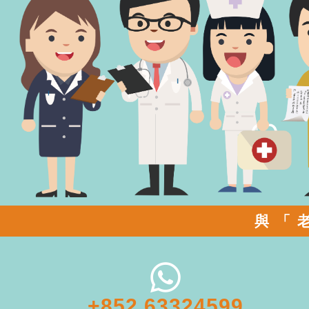
與「
+852 63324599