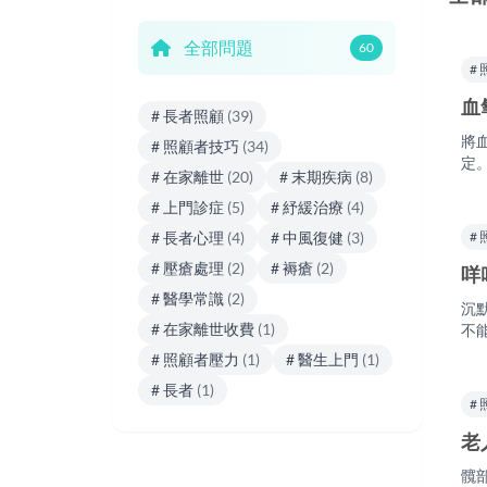
全部問題
60
#
血
# 長者照顧
(39)
將
# 照顧者技巧
(34)
定
# 在家離世
(20)
# 末期疾病
(8)
# 上門診症
(5)
# 紓緩治療
(4)
#
# 長者心理
(4)
# 中風復健
(3)
# 壓瘡處理
(2)
# 褥瘡
(2)
咩
# 醫學常識
(2)
沉
# 在家離世收費
(1)
不
# 照顧者壓力
(1)
# 醫生上門
(1)
# 長者
(1)
#
老
髖