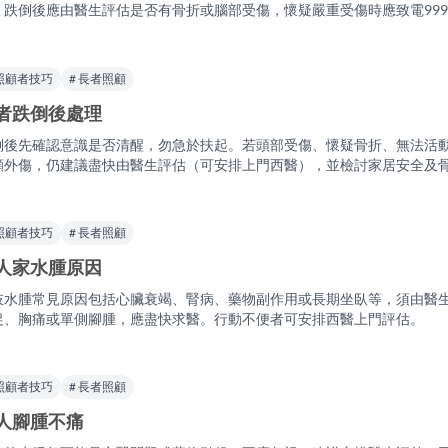
。跌倒後應由醫生評估是否有骨折或腦部受傷，懷疑嚴重受傷時應致電999
 照顧者技巧
# 長者照顧
者跌倒後處理
倒後先確認意識是否清醒，勿急於扶起。若頭部受傷、懷疑骨折、無法活動或意
顯外傷，仍建議盡快由醫生評估（可安排上門西醫），並檢討家居安全及
 照顧者技巧
# 長者照顧
人家水腫原因
肢水腫常見原因包括心臟衰竭、腎病、藥物副作用或長期坐臥等，須由醫
促、胸痛或單側腳腫，應盡快求醫。行動不便者可安排西醫上門評估。
 照顧者技巧
# 長者照顧
人腳腫不痛