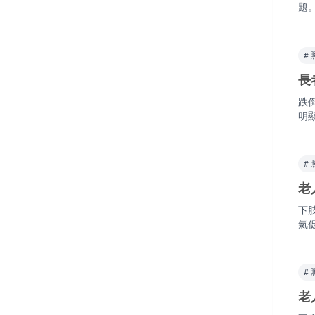
題
#
長
跌
明
#
老
下
氣
#
老