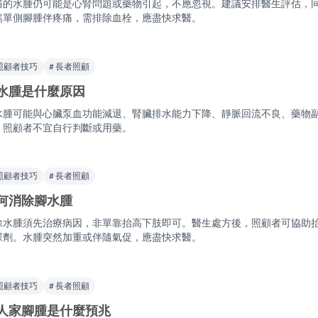
痛的水腫仍可能是心腎問題或藥物引起，不應忽視。建議安排醫生評估，
然單側腳腫伴疼痛，需排除血栓，應盡快求醫。
 照顧者技巧
# 長者照顧
水腫是什麼原因
水腫可能與心臟泵血功能減退、腎臟排水能力下降、靜脈回流不良、藥物
，照顧者不宜自行判斷或用藥。
 照顧者技巧
# 長者照顧
何消除腳水腫
除水腫須先治療病因，非單靠抬高下肢即可。醫生處方後，照顧者可協助
尿劑。水腫突然加重或伴隨氣促，應盡快求醫。
 照顧者技巧
# 長者照顧
人家腳腫是什麼預兆