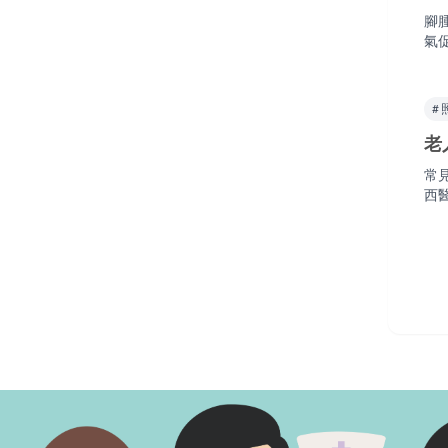
腳
氣
#
老
常
西