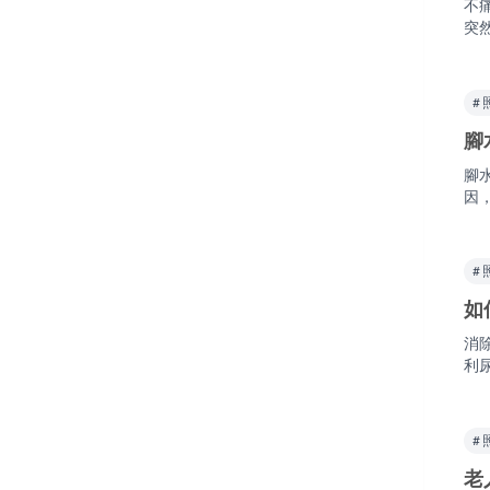
不
突
#
腳
腳
因
#
如
消
利
#
老