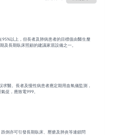
在95%以上，但長者及肺病患者的目標值由醫生釐
末期及長期臥床照顧的建議家居設備之一。
容易延誤求醫。長者及慢性病患者應定期用血氧儀監測，
氣促，應致電999。
；跌倒亦可引發長期臥床、壓瘡及肺炎等連鎖問