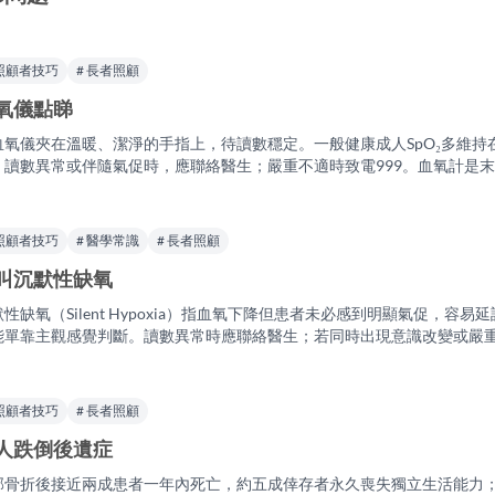
 照顧者技巧
# 長者照顧
氧儀點睇
血氧儀夾在溫暖、潔淨的手指上，待讀數穩定。一般健康成人SpO₂多維持
。讀數異常或伴隨氣促時，應聯絡醫生；嚴重不適時致電999。血氧計是
 照顧者技巧
# 醫學常識
# 長者照顧
叫沉默性缺氧
默性缺氧（Silent Hypoxia）指血氧下降但患者未必感到明顯氣促，
能單靠主觀感覺判斷。讀數異常時應聯絡醫生；若同時出現意識改變或嚴重
 照顧者技巧
# 長者照顧
人跌倒後遺症
部骨折後接近兩成患者一年內死亡，約五成倖存者永久喪失獨立生活能力