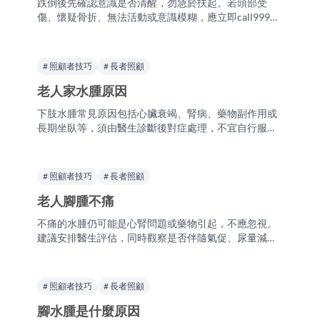
跌倒後先確認意識是否清醒，勿急於扶起。若頭部受
傷、懷疑骨折、無法活動或意識模糊，應立即call999。
若可自行活動且無明顯外傷，仍建議盡快由醫生評估
（可安排上門西醫），並檢討家居安全及骨質疏鬆風
險。
# 照顧者技巧
# 長者照顧
老人家水腫原因
下肢水腫常見原因包括心臟衰竭、腎病、藥物副作用或
長期坐臥等，須由醫生診斷後對症處理，不宜自行服用
利尿劑。若伴隨氣促、胸痛或單側腳腫，應盡快求醫。
行動不便者可安排西醫上門評估。
# 照顧者技巧
# 長者照顧
老人腳腫不痛
不痛的水腫仍可能是心腎問題或藥物引起，不應忽視。
建議安排醫生評估，同時觀察是否伴隨氣促、尿量減少
或體重增加。若突然單側腳腫伴疼痛，需排除血栓，應
盡快求醫。
# 照顧者技巧
# 長者照顧
腳水腫是什麼原因