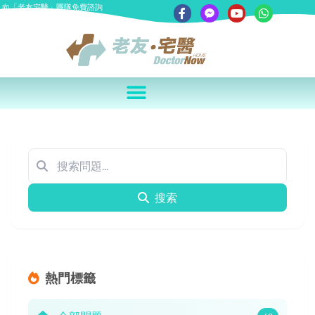
向「老友宅醫」團隊免費諮詢
搜索
熱門標籤