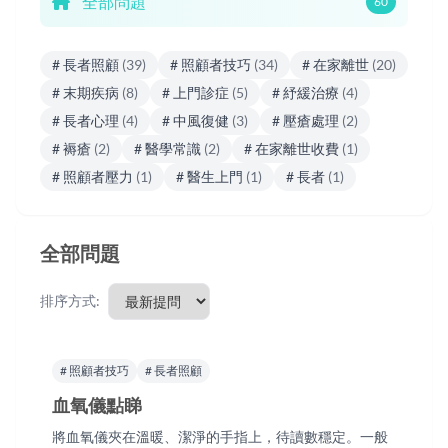
全部問題
60
# 長者照顧
(39)
# 照顧者技巧
(34)
# 在家離世
(20)
# 末期疾病
(8)
# 上門診症
(5)
# 紓緩治療
(4)
# 長者心理
(4)
# 中風復健
(3)
# 壓瘡處理
(2)
# 褥瘡
(2)
# 醫學常識
(2)
# 在家離世收費
(1)
# 照顧者壓力
(1)
# 醫生上門
(1)
# 長者
(1)
全部問題
排序方式:
# 照顧者技巧
# 長者照顧
血氧儀點睇
將血氧儀夾在溫暖、潔淨的手指上，待讀數穩定。一般