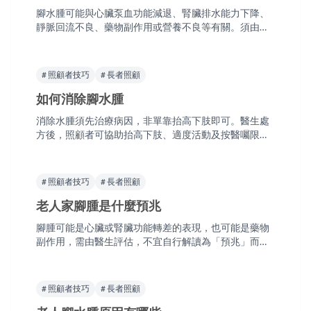
腳水腫可能與心臟泵血功能減退、腎臟排水能力下降、
靜脈回流不良、藥物副作用或營養不良等有關。須由醫
生檢查確定病因，照顧者不宜自行判斷或用藥。
# 照顧者技巧
# 長者照顧
如何消除腳水腫
消除水腫須先治療病因，非單靠抬高下肢即可。醫生處
方後，照顧者可協助抬高下肢、適度活動及按醫囑限
鹽。切勿自行服用利尿劑。水腫突然加重或伴隨氣促，
應盡快求醫。
# 照顧者技巧
# 長者照顧
老人家腳腫是什麼預兆
腳腫可能是心臟或腎臟功能轉差的表現，也可能是藥物
副作用，需由醫生評估，不宜自行解讀為「預兆」而延
誤求醫。若伴隨氣促、乏力或尿量明顯減少，應盡快安
排診症。
# 照顧者技巧
# 長者照顧