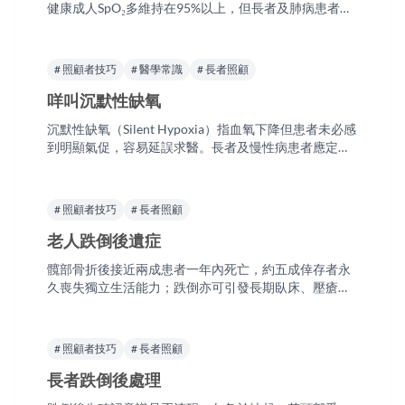
健康成人SpO₂多維持在95%以上，但長者及肺病患者的
目標值由醫生釐定。讀數異常或伴隨氣促時，應聯絡醫
生；嚴重不適時致電999。血氧計是末期及長期臥床照
顧的建議家居設備之一。
# 照顧者技巧
# 醫學常識
# 長者照顧
咩叫沉默性缺氧
沉默性缺氧（Silent Hypoxia）指血氧下降但患者未必感
到明顯氣促，容易延誤求醫。長者及慢性病患者應定期
用血氧儀監測，不能單靠主觀感覺判斷。讀數異常時應
聯絡醫生；若同時出現意識改變或嚴重氣促，應致電
999。
# 照顧者技巧
# 長者照顧
老人跌倒後遺症
髖部骨折後接近兩成患者一年內死亡，約五成倖存者永
久喪失獨立生活能力；跌倒亦可引發長期臥床、壓瘡及
肺炎等連鎖問題。跌倒後應由醫生評估是否有骨折或腦
部受傷，懷疑嚴重受傷時應致電999。
# 照顧者技巧
# 長者照顧
長者跌倒後處理